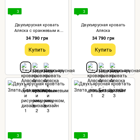
3
3
Двухъярусная кровать
Двухъярусная кровать
Аляска с оранжевым и
Аляска
рисунком
34 790 грн
34 790 грн
Купить
Купить
3
3