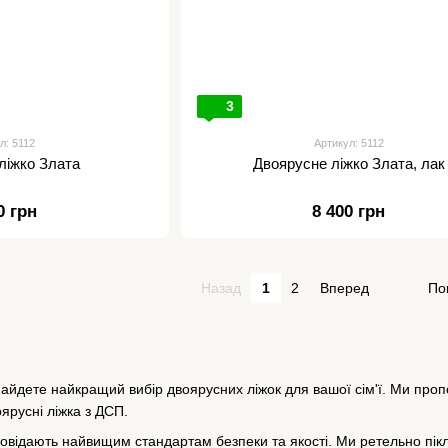
3
л: 5112
Артикул: 5112
ліжко Злата
Двоярусне ліжко Злата, лак
0 грн
8 400 грн
Назад
1
2
Вперед
По
айдете найкращий вибір двоярусних ліжок для вашої сім'ї. Ми пропону
оярусні ліжка з ДСП.
повідають найвищим стандартам безпеки та якості. Ми ретельно пік