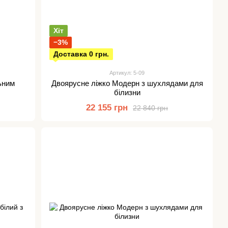
Хіт
−3%
Доставка 0 грн.
Артикул: 5-09
ьним
Двоярусне ліжко Модерн з шухлядами для
білизни
22 155 грн
22 840 грн