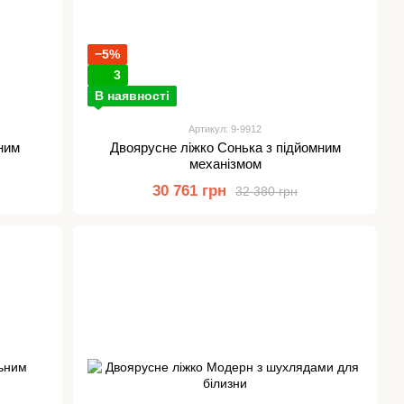
−5%
3
В наявності
Артикул: 9-9912
ним
Двоярусне ліжко Сонька з підйомним
механізмом
30 761 грн
32 380 грн