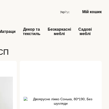
Мій кошик
Укр
Рус
Декор та
Безкаркасні
Садові
Матраци
текстиль
меблі
меблі
ДСП