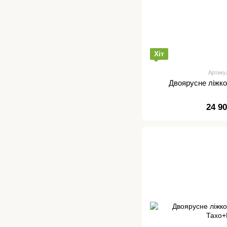
Хіт
Артику
Двоярусне ліжк
24 9