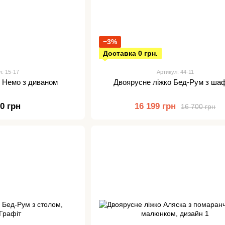
−3%
Доставка 0 грн.
л: 15-17
Артикул: 44-11
о Немо з диваном
Двоярусне ліжко Бед-Рум з ша
00 грн
16 199 грн
16 700 грн