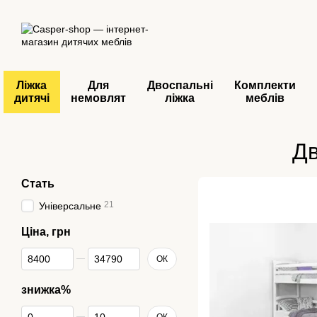
Перейти до основного контенту
Ліжка
Для
Двоспальні
Комплекти
дитячі
немовлят
ліжка
меблів
Дв
Стать
21
Універсальне
Ціна, грн
Від Ціна, грн
До Ціна, грн
ОК
знижка%
Від знижка%
До знижка%