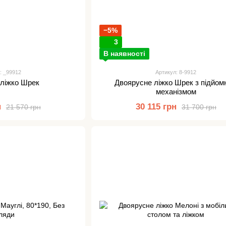
−5%
3
В наявності
: _99912
Артикул: 8-9912
 ліжко Шрек
Двоярусне ліжко Шрек з підйом
механізмом
н
30 115 грн
21 570 грн
31 700 грн