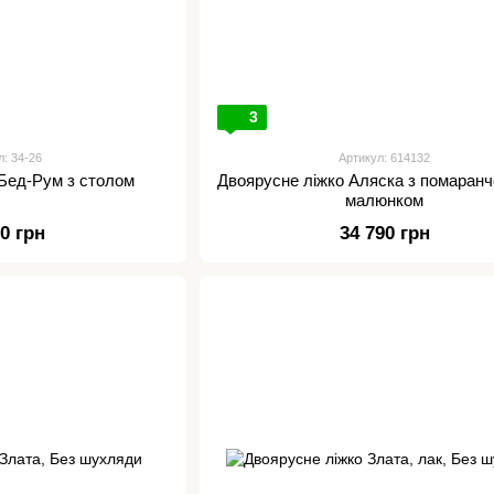
3
л: 34-26
Артикул: 614132
 Бед-Рум з столом
Двоярусне ліжко Аляска з помаранч
малюнком
00 грн
34 790 грн