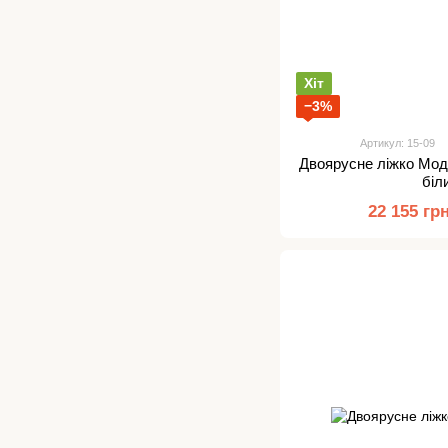
Хіт
−3%
Артикул: 15-09
Двоярусне ліжко Мо
біл
22 155 гр