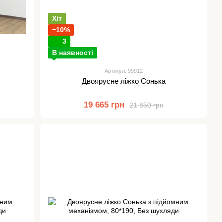
Хіт
−10%
3
В наявності
Артикул: 99912
Двоярусне ліжко Сонька
19 665 грн
21 850 грн