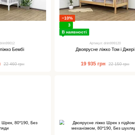
−10%
3
В наявності
 drim99012
Артикул: drim999120
ліжко Бембі
Двоярусне ліжко Том і Джері
н
19 935 грн
22 460 грн
22 150 грн