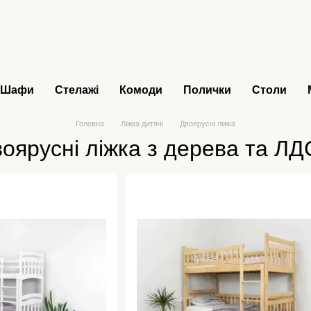
Шафи
Стелажі
Комоди
Полички
Столи
Головна
Ліжка дитячі
Двоярусні ліжка
оярусні ліжка з дерева та Л