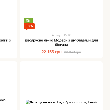
Хіт
−3%
Артикул: 15-12
ілий з
Двоярусне ліжко Модерн з шухлядами для
білизни
22 155 грн
22 840 грн