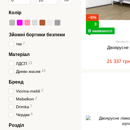
ОК
Колір
−5%
3
В наявності
Зйомні бортики безпеки
Артикул:
7
так
Двоярусне 
Матеріал
21 337 гр
13
ЛДСП
10
Древо масив
Бренд
3
Viorina-mebli
2
Mebelkon
7
Drimka
6
Чердак
Розділ