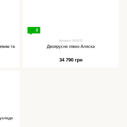
3
Артикул: 914132
евим та
Двоярусне ліжко Аляска
34 790 грн