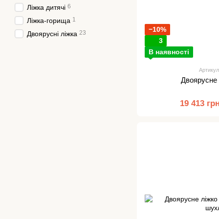
6
Ліжка дитячі
1
Ліжка-горища
−10%
23
Двоярусні ліжка
3
В наявності
Артикул
Двоярусне
19 413 гр