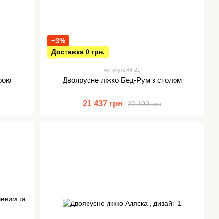
−3%
Доставка 0 грн.
Артикул: 44-21
фою
Двоярусне ліжко Бед-Рум з столом
21 437 грн
22 100 грн