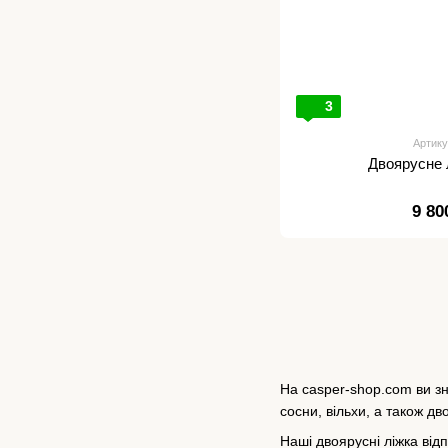
3
Артику
Двоярусне 
9 80
На casper-shop.com ви зн
сосни, вільхи, а також дв
Наші двоярусні ліжка від