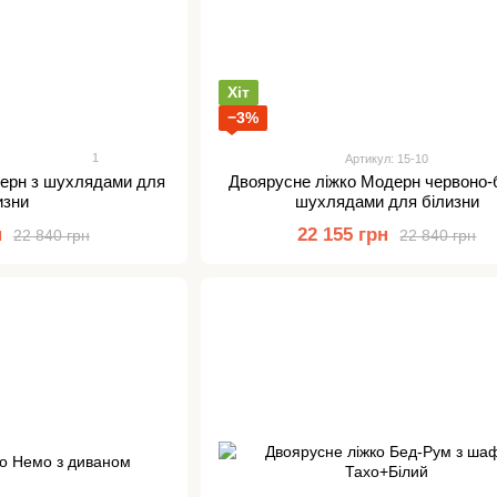
Хіт
−3%
1
Артикул: 15-10
дерн з шухлядами для
Двоярусне ліжко Модерн червоно-б
изни
шухлядами для білизни
н
22 155 грн
22 840 грн
22 840 грн