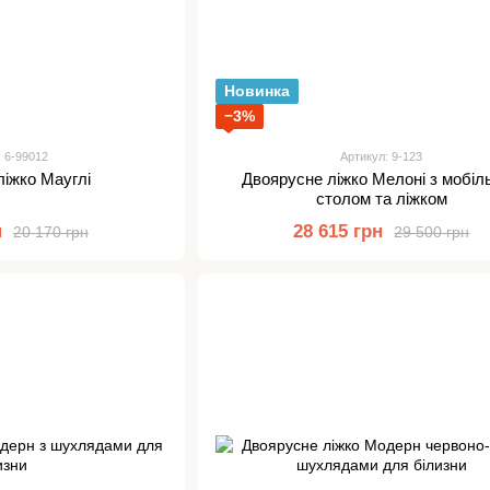
Новинка
−3%
: 6-99012
Артикул: 9-123
ліжко Мауглі
Двоярусне ліжко Мелоні з мобіл
столом та ліжком
н
28 615 грн
20 170 грн
29 500 грн