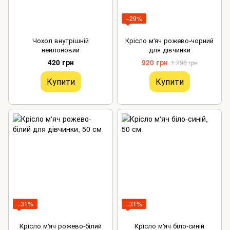
−29%
Чохол внутрішній
Крісло м'яч рожево-чорний
нейлоновий
для дівчинки
420 грн
920 грн
1 298 грн
Купити
Купити
−31%
−31%
Крісло м'яч рожево-білий
Крісло м'яч біло-синій