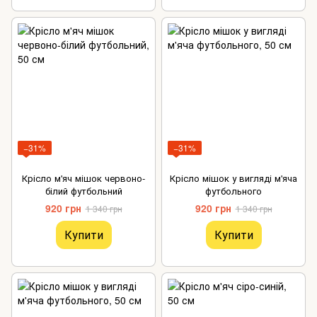
−31%
−31%
Крісло м'яч мішок червоно-
Крісло мішок у вигляді м'яча
білий футбольний
футбольного
920 грн
920 грн
1 340 грн
1 340 грн
Купити
Купити