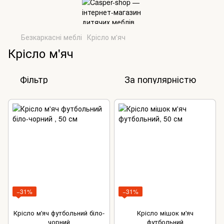
Безкаркасні меблі
Крісло м'яч
Крісло м'яч
Фільтр
За популярністю
−31%
−31%
Крісло м'яч футбольний біло-
Крісло мішок м'яч
чорний
футбольний