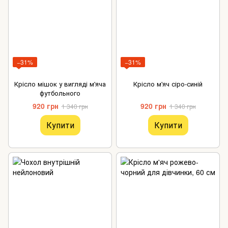
−31%
−31%
Крісло мішок у вигляді м'яча
Крісло м'яч сіро-синій
футбольного
920 грн
920 грн
1 340 грн
1 340 грн
Купити
Купити