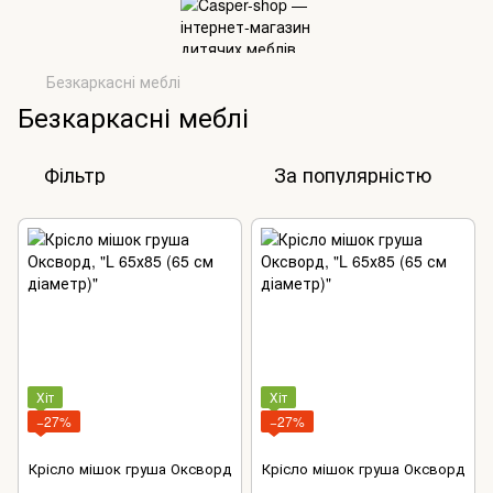
Безкаркасні меблі
Безкаркасні меблі
Фільтр
За популярністю
Хіт
Хіт
−27%
−27%
Крісло мішок груша Оксворд
Крісло мішок груша Оксворд