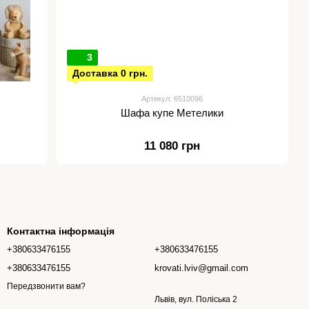
3
Доставка 0 грн.
Артикул: 6510096
Шафа купе Метелики
11 080 грн
Контактна інформація
+380633476155
+380633476155
+380633476155
krovati.lviv@gmail.com
Передзвонити вам?
Львів, вул. Поліська 2