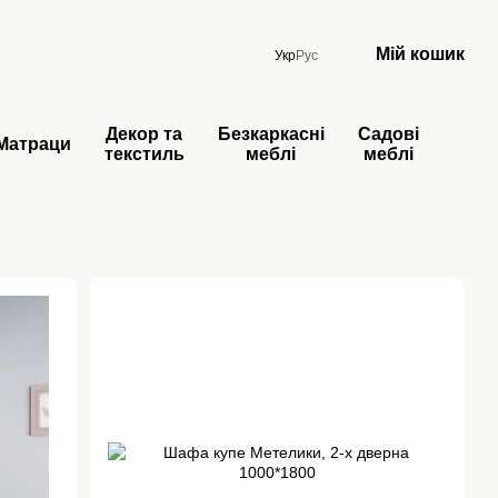
Мій кошик
Укр
Рус
Декор та
Безкаркасні
Садові
Матраци
текстиль
меблі
меблі