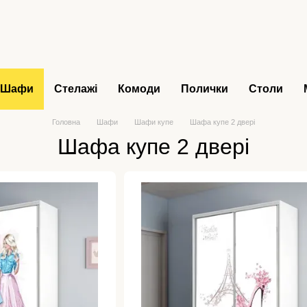
Шафи
Стелажі
Комоди
Полички
Столи
Головна
Шафи
Шафи купе
Шафа купе 2 двері
Шафа купе 2 двері