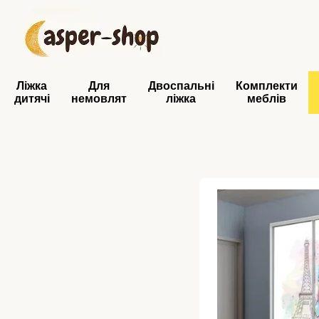
Перейти до основного контенту
Ліжка
Для
Двоспальні
Комплекти
дитячі
немовлят
ліжка
меблів