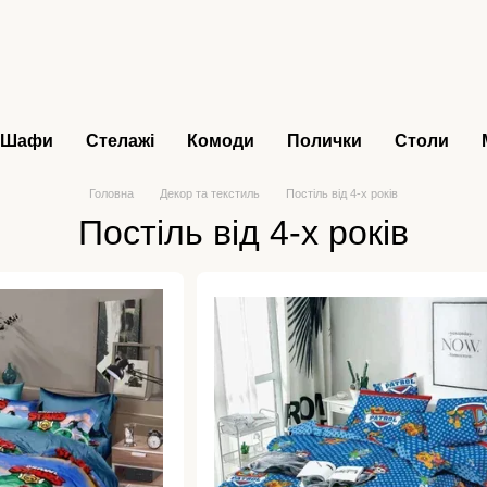
Шафи
Стелажі
Комоди
Полички
Столи
Головна
Декор та текстиль
Постіль від 4-х років
Постіль від 4-х років