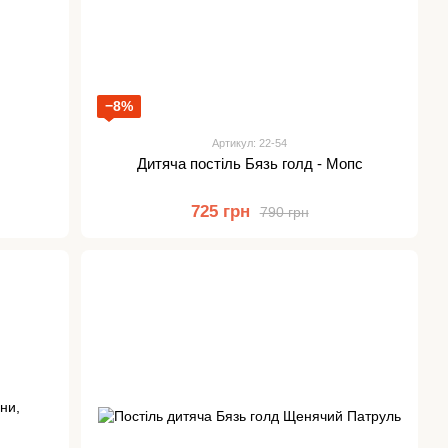
−8%
Артикул: 22-54
Дитяча постіль Бязь голд - Мопс
725 грн
790 грн