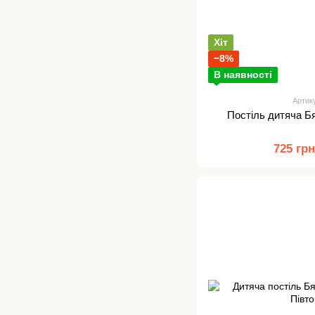
Хіт
−8%
В наявності
Артик
Постіль дитяча Б
725 гр