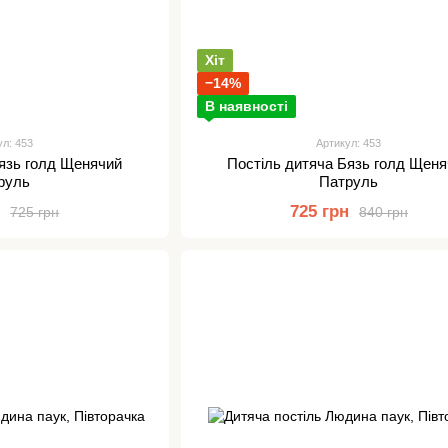
Хіт
−14%
В наявності
ул: 453
Артикул: 453
Бязь голд Щенячий
Постіль дитяча Бязь голд Щен
руль
Патруль
н
725 грн
725 грн
840 грн