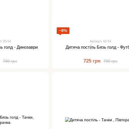
−8%
л: 20-54
Артикул: 60-54
зь голд - Динозаври
Дитяча постіль Бязь голд - Фут
н
725 грн
790 грн
790 грн