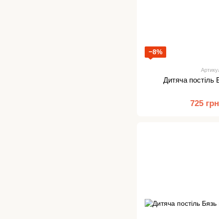
−8%
Артику
Дитяча постіль 
725 гр