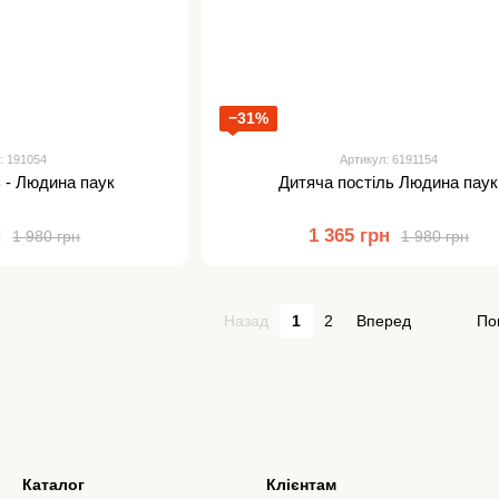
−31%
: 191054
Артикул: 6191154
ь - Людина паук
Дитяча постіль Людина паук
н
1 365 грн
1 980 грн
1 980 грн
Назад
1
2
Вперед
По
Каталог
Клієнтам