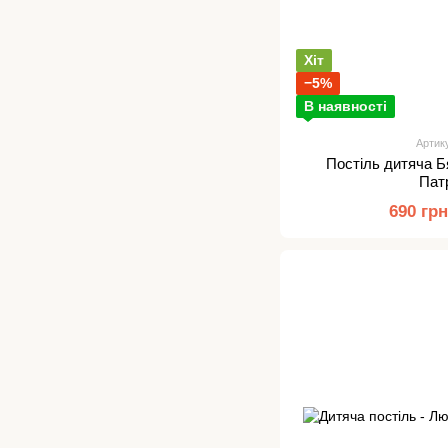
Хіт
−5%
В наявності
Артик
Постіль дитяча 
Пат
690 гр