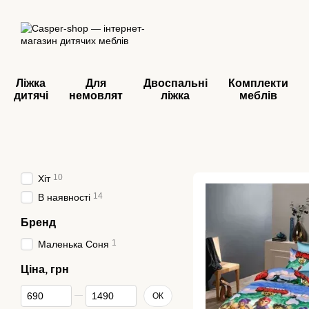
Перейти до основного контенту
Ліжка
Для
Двоспальні
Комплекти
дитячі
немовлят
ліжка
меблів
10
Хіт
14
В наявності
Бренд
1
Маленька Соня
Ціна, грн
Від Ціна, грн
До Ціна, грн
ОК