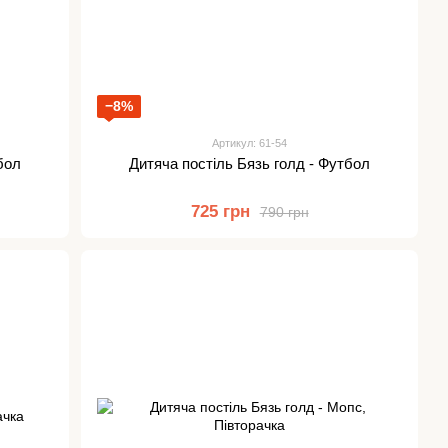
−8%
Артикул: 61-54
бол
Дитяча постіль Бязь голд - Футбол
725 грн
790 грн