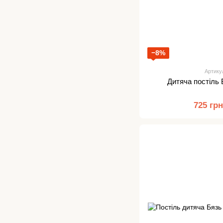
−8%
Артику
Дитяча постіль 
725 гр