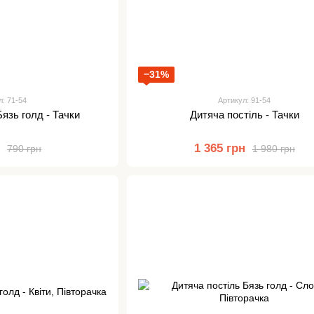
−31%
л: 71-54
Артикул: 91-54
Бязь голд - Тачки
Дитяча постіль - Тачки
н
1 365 грн
790 грн
1 980 грн