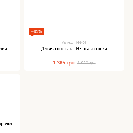
−31%
Артикул: 091-54
ячий
Дитяча постіль - Нічні автогонки
1 365 грн
1 980 грн