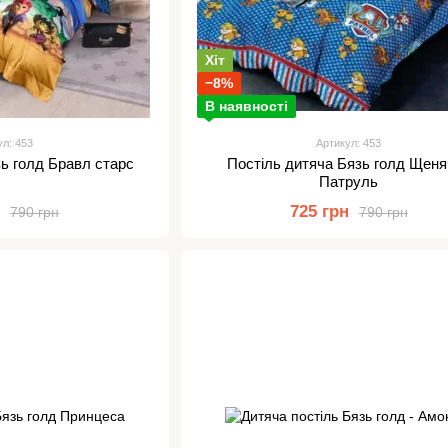
Хіт
−8%
В наявності
ул: 453
Артикул: 453
зь голд Бравл старс
Постіль дитяча Бязь голд Щен
Патруль
н
725 грн
790 грн
790 грн