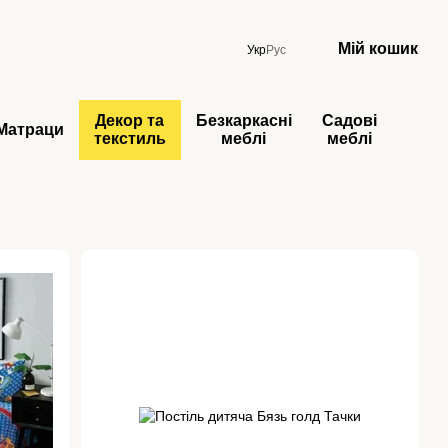
Мій кошик
Укр
Рус
Декор та
Безкаркасні
Садові
Матраци
текстиль
меблі
меблі