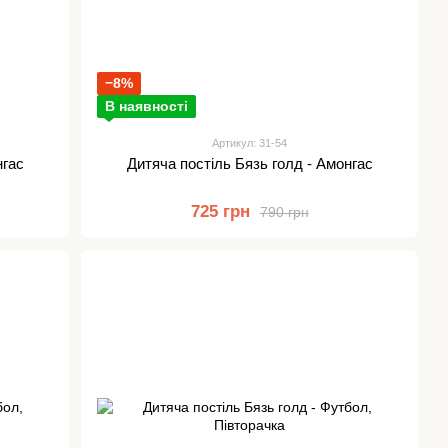
−8%
В наявності
Артикул: 31-54
нгас
Дитяча постіль Бязь голд - Амонгас
725 грн
790 грн