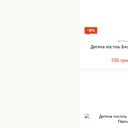
−8%
Артику
Дитяча постіль Бя
725 гр