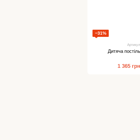
−31%
Артикул
Дитяча постіл
1 365 гр