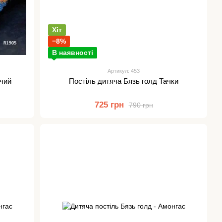
Хіт
−8%
В наявності
Артикул: 453
ячий
Постіль дитяча Бязь голд Тачки
725 грн
790 грн