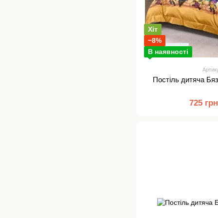
Хіт
−8%
В наявності
Артик
Постіль дитяча Бя
725 гр