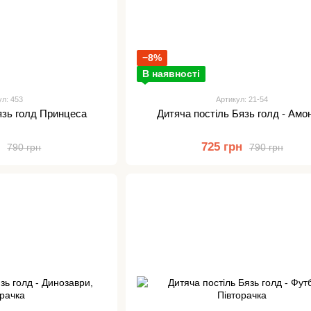
−8%
В наявності
ул: 453
Артикул: 21-54
язь голд Принцеса
Дитяча постіль Бязь голд - Амо
н
725 грн
790 грн
790 грн