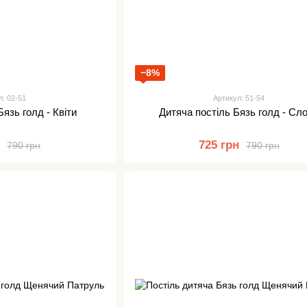
−8%
л: 02-51
Артикул: 51-54
Бязь голд - Квіти
Дитяча постіль Бязь голд - Сл
н
725 грн
790 грн
790 грн