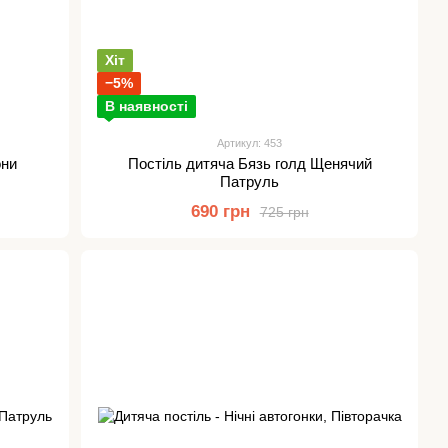
Хіт
−5%
В наявності
Артикул: 453
они
Постіль дитяча Бязь голд Щенячий
Патруль
690 грн
725 грн