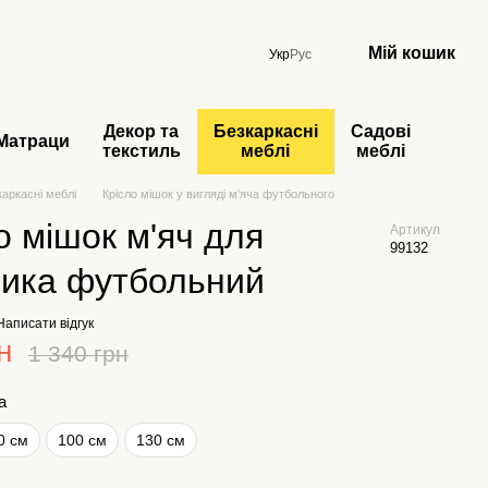
Мій кошик
Укр
Рус
Декор та
Безкаркасні
Садові
Матраци
текстиль
меблі
меблі
каркасні меблі
Крісло мішок у вигляді м'яча футбольного
о мішок м'яч для
Артикул
99132
чика футбольний
Написати відгук
н
1 340 грн
а
0 см
100 см
130 см