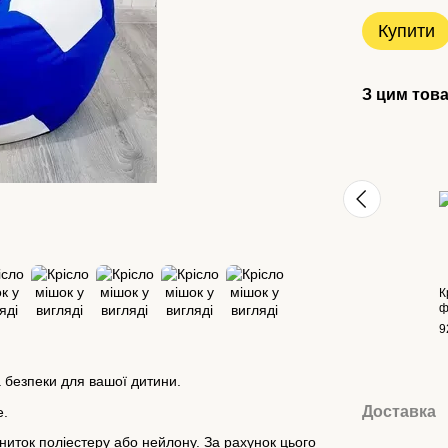
Купити
З цим тов
К
ф
9
 безпеки для вашої дитини.
Доставка
е.
иток поліестеру або нейлону. За рахунок цього