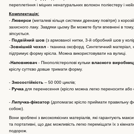
переплетіння і міцних ненатуральних волокон поліестеру і ней
Комплектація:
-
Люверси
(металеві кільця системи дренажу повітря) з корозі
захисного лаку. Завдяки цьому Ви можете бути впевнені в том
зіпсується.
-
Подвійний шов
(з армованої нитки, 3-й обробний шов у колір
-
Зовнішній чохол
- тканина оксфорд. Синтетичний матеріал, 
підтримує форму крісла. Можна використовувати на вулиці.
-Наповнювач
- Пінополістеролові кульки
власного виробниц
кріслу суттєво довше тримати форму.
-
Зносостійкість
– 50 000 циклів;
-
Ручка
для перенесення (крісло можна легко переносити або 
-
Липучка-фіксатор
(допомагає крісло приймати правильну фор
собою).
Вони зроблені з високоякісних матеріалів, які гарантують максим
та портативні, що дає можливість легко переміщати їх з кімнати 
подорож.