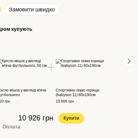
Замовити швидко
аром купують
З ц
рісло мішок у вигляді м'яча
Спортивне ліжко горище
утбольного
(babyson 11) 80x190см
20 грн
10 006 грн
10 926 грн
Купити
Оплата