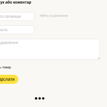
гук або коментар
Увійти за допомогою
ь товар
діслати