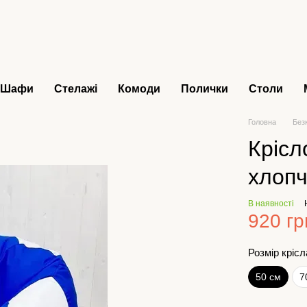
Шафи
Стелажі
Комоди
Полички
Столи
Головна
Без
Крісл
хлоп
В наявності
920 гр
Розмір крісл
50 см
7