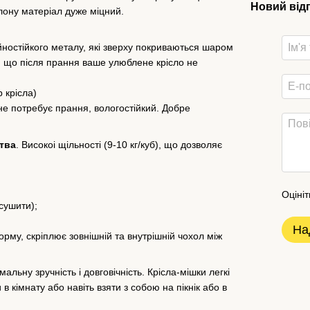
Новий від
лону матеріал дуже міцний.
йностійкого металу, які зверху покриваються шаром
у, що після прання ваше улюблене крісло не
 крісла)
не потребує прання, вологостійкий. Добре
тва
. Високоі щільності (9-10 кг/куб), що дозволяє
Оцініт
сушити);
На
му, скріплює зовнішній та внутрішній чохол між
альну зручність і довговічність. Крісла-мішки легкі
в кімнату або навіть взяти з собою на пікнік або в