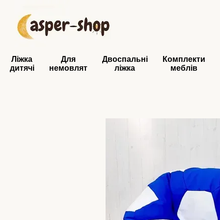
Перейти до основного контенту
Ліжка
Для
Двоспальні
Комплекти
дитячі
немовлят
ліжка
меблів