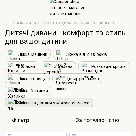
Ліжка дитячі
Ліжка та дивани з м'якою спинкою
Дитячі дивани - комфорт та стиль
для вашої дитини
Ліжка-машини
Ліжка від 2-10 років
Колиски
З дерева
Розкладні крісла
Ліжка-горища
Двоярусні ліжка
Ліжка Хатинки
Ліжка та дивани з м'якою спинкою
Фільтр
За популярністю