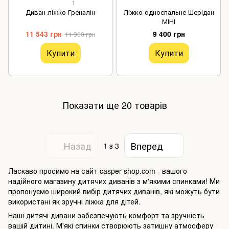
1
Диван ліжко Греналін
Ліжко односпальне Шерідан
МІНІ
11 543 грн
9 400 грн
11 900 грн
Купити
Купити
Показати ще 20 товарів
Назад
Вперед
1
з 3
Ласкаво просимо на сайт casper-shop.com - вашого
надійного магазину дитячих диванів з м'якими спинками! Ми
пропонуємо широкий вибір дитячих диванів, які можуть бути
використані як зручні ліжка для дітей.
Наші дитячі дивани забезпечують комфорт та зручність
вашій дитині. М'які спинки створюють затишну атмосферу