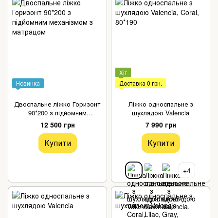
Хіт
Новинка
Доставка 0 грн.
Двоспальне ліжко Горизонт
Ліжко односпальне з
90*200 з підйомним
шухлядою Valencia
механізмом з матрацом
12 500 грн
7 990 грн
Купити
Купити
+4