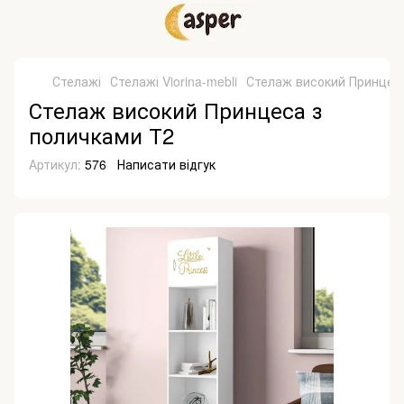
Стелажі
Стелажі Viorina-mebli
Стелаж високий Принцес
Стелаж високий Принцеса з
поличками Т2
Артикул:
576
Написати відгук