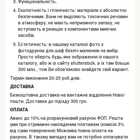
Функціональність.
Екологічність і гігієнічність: матеріали є абсолютно
безпечними. Вони не виділяють токсичних речовин
в атмосферу,
не мають неприємного запаху, не
вступають в реакцію з компонентами миючих
засобів.
Естетичність: в нашому каталозі фото з
фотодруком для шаф безліч малюнків на вибір.
Просто оберіть будь-яке
зображення із нашого
каталогу, або ж із сайту shutterstock, а їх там більше
300 млн., тож Ви обов'язково знайдете свій
варіант.
Термін виконання 20-25 роб.днів.
ДОСТАВКА
Безкоштовна доставка на вантажне відділення Нової
пошти. Доставка до підїзду 300 грн.
ОПЛАТА
Аванс до 10% на розрахунковий рахунок ФОП. Решта
уми при отриманні накладеним платижем (комісія 3%
від суми повернення) Можлива повна оплата на
рахунок. В такому випадку вам не потрібно оплачувати