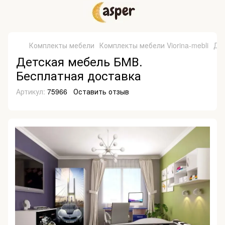
Комплекты мебели
Комплекты мебели Viorina-mebli
Де
Детская мебель БМВ.
Бесплатная доставка
Артикул:
75966
Оставить отзыв