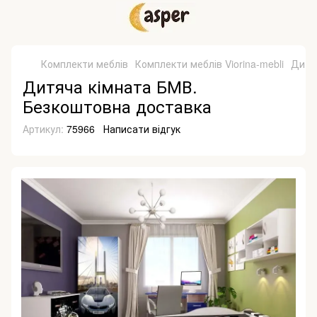
Комплекти меблів
Комплекти меблів Viorina-mebli
Дитя
Дитяча кімната БМВ.
Безкоштовна доставка
Артикул:
75966
Написати відгук