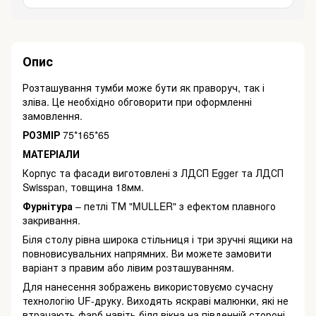
Опис
Розташування тумби може бути як праворуч, так і
зліва. Це необхідно обговорити при оформленні
замовлення.
РОЗМІР
75*165*65
МАТЕРІАЛИ
Корпус та фасади виготовлені з ЛДСП Egger та ЛДСП
Swisspan, товщина 18мм.
Фурнітура
– ​​петлі ТМ "MULLER" з ефектом плавного
закривання.
Біля столу рівна широка стільниця і три зручні ящики на
повновисувальних напрямних. Ви можете замовити
варіант з правим або лівим розташуванням.
Для нанесення зображень використовуємо сучасну
технологію UF-друку. Виходять яскраві малюнки, які не
втрачають фарб навіть біля вікна на південній стороні