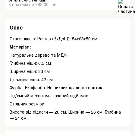
ОПЛАТА ЧАСТИНАМИ
3 платежі по 992.00 грн
Опис
Стіл з нішею: Розмір (ВхДхШ): 54х68х50 см
Матеріал:
Натуральне дерево та МДФ
Глибина ніши: 6.5 см
Ширина ніши: 33 см
Довжина ніши: 42 см
Фарба: Екофарба. Не викликає алергії в діток
Під'ємний механізм - газовий підйомник
Стільчик розміри:
Висота від підлоги — 26 см. Ширина — 26 см. Глибина
— 24 см.