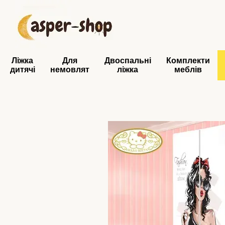
Перейти до основного контенту
Ліжка
Для
Двоспальні
Комплекти
дитячі
немовлят
ліжка
меблів