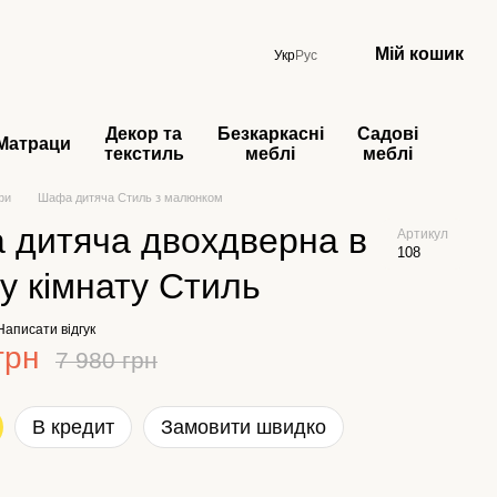
Мій кошик
Укр
Рус
Декор та
Безкаркасні
Садові
Матраци
текстиль
меблі
меблі
фи
Шафа дитяча Стиль з малюнком
 дитяча двохдверна в
Артикул
108
у кімнату Стиль
Написати відгук
грн
7 980 грн
В кредит
Замовити швидко