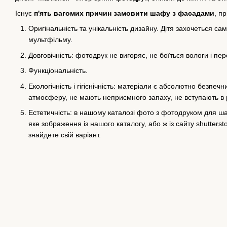
Існує
п'ять вагомих причин замовити шафу з фасадами
, п
Оригінальність та унікальність дизайну. Дітя захочеться с
мультфільму.
Довговічність: фотодрук не вигоряє, не боїться вологи і пе
Функціональність.
Екологічність і гігієнічність: матеріали є абсолютно безпе
атмосферу,
не мають неприємного запаху, не вступають в
Естетичність: в нашому каталозі фото з фотодруком для ша
яке
зображення із нашого каталогу, або ж із сайту shutterst
знайдете свій
варіант.