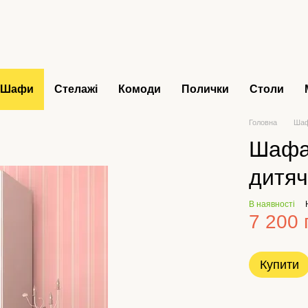
Шафи
Стелажі
Комоди
Полички
Столи
Головна
Ша
Шафа
дитяч
В наявності
7 200 
Купити