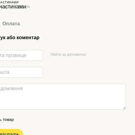
ЧАСТИНАМИ
і по 2 400.00 грн
Оплата
гук або коментар
Увійти за допомогою
ь товар
діслати