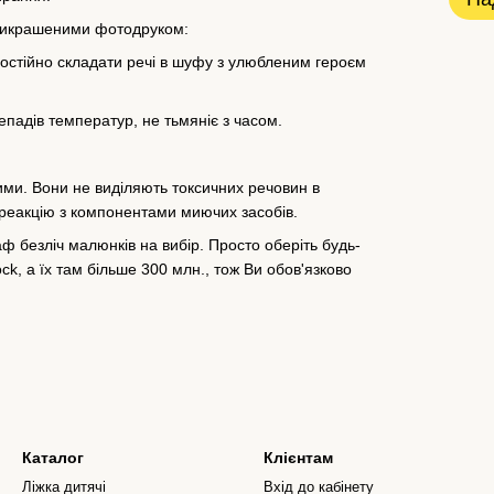
рикрашеними фотодруком:
амостійно складати речі в шуфу з улюбленим героєм
репадів температур, не тьмяніє з часом.
чними. Вони не виділяють токсичних речовин в
 реакцію з компонентами миючих засобів.
ф безліч малюнків на вибір. Просто оберіть будь-
ock, а їх там більше 300 млн., тож Ви обов'язково
Каталог
Клієнтам
Ліжка дитячі
Вхід до кабінету