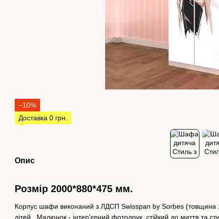
−10%
Доставка 0 грн.
Опис
Розмір 2000*880*475 мм.
Корпус шафи виконаний з ЛДСП Swisspan by Sorbes (товщина 1
дітей. Малюнок - інтер'єрний фотодрук, стійкий до миття та ст