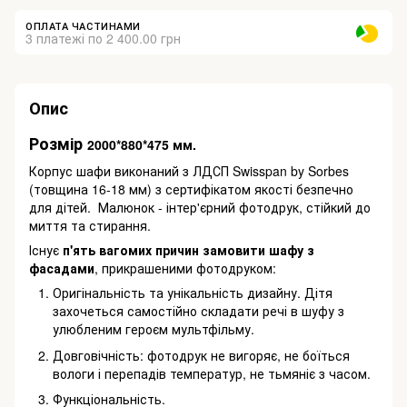
ОПЛАТА ЧАСТИНАМИ
3 платежі по 2 400.00 грн
Опис
Розмір
2000*880*475 мм.
Корпус шафи виконаний з ЛДСП Swisspan by Sorbes
(товщина 16-18 мм) з сертифікатом якості безпечно
для дітей. Малюнок - інтер'єрний фотодрук, стійкий до
миття та стирання.
Існує
п'ять вагомих причин замовити шафу з
фасадами
, прикрашеними фотодруком:
Оригінальність та унікальність дизайну. Дітя
захочеться самостійно складати речі в шуфу з
улюбленим героєм мультфільму.
Довговічність: фотодрук не вигоряє, не боїться
вологи і перепадів температур, не тьмяніє з часом.
Функціональність.