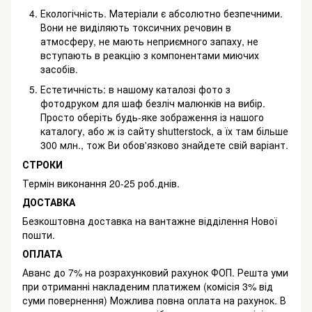
Екологічність. Матеріали є абсолютно безпечними.
Вони не виділяють токсичних речовин в
атмосферу,
не мають неприємного запаху, не
вступають в реакцію з компонентами миючих
засобів.
Естетичність: в нашому каталозі фото з
фотодруком для шаф безліч малюнків на вибір.
Просто оберіть будь-яке
зображення із нашого
каталогу, або ж із сайту shutterstock, а їх там більше
300 млн., тож Ви обов'язково знайдете свій
варіант.
СТРОКИ
Термін виконання 20-25 роб.днів.
ДОСТАВКА
Безкоштовна доставка на вантажне відділення Нової
пошти.
ОПЛАТА
Аванс до 7% на розрахунковий рахунок ФОП. Решта уми
при отриманні накладеним платижем (комісія 3% від
суми повернення) Можлива повна оплата на рахунок. В