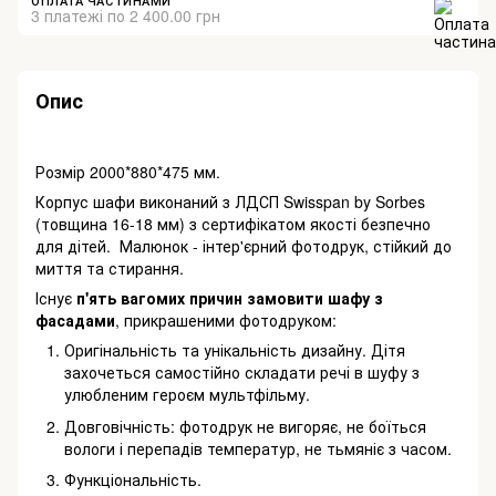
ОПЛАТА ЧАСТИНАМИ
3 платежі по 2 400.00 грн
Опис
Розмір 2000*880*475 мм.
Корпус шафи виконаний з ЛДСП Swisspan by Sorbes
(товщина 16-18 мм) з сертифікатом якості безпечно
для дітей. Малюнок - інтер'єрний фотодрук, стійкий до
миття та стирання.
Існує
п'ять вагомих причин замовити шафу з
фасадами
, прикрашеними фотодруком:
Оригінальність та унікальність дизайну. Дітя
захочеться самостійно складати речі в шуфу з
улюбленим героєм мультфільму.
Довговічність: фотодрук не вигоряє, не боїться
вологи і перепадів температур, не тьмяніє з часом.
Функціональність.