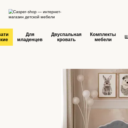
Перейти к основному контенту
вати
Для
Двуспальная
Комплекты
ские
младенцев
кровать
мебели