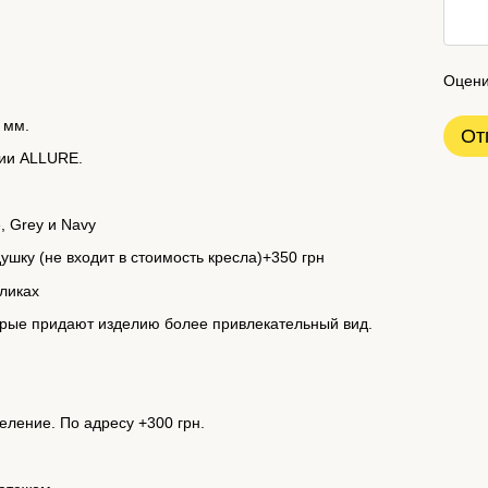
Оцени
 мм.
От
ции ALLURE.
, Grey и Navy
шку (не входит в стоимость кресла)+350 грн
ликах
орые придают изделию более привлекательный вид.
еление.
По адресу +300 грн.