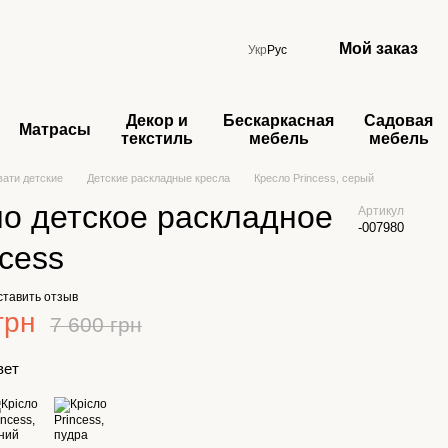
Мой заказ
Укр
Рус
Декор и
Бескаркасная
Садовая
Матрасы
текстиль
мебель
мебель
вати детские
Детские раскладные кресла
Кресло Princess, серый
о детское раскладное
Артикул
-007980
ncess
ставить отзыв
грн
7 600 грн
вет