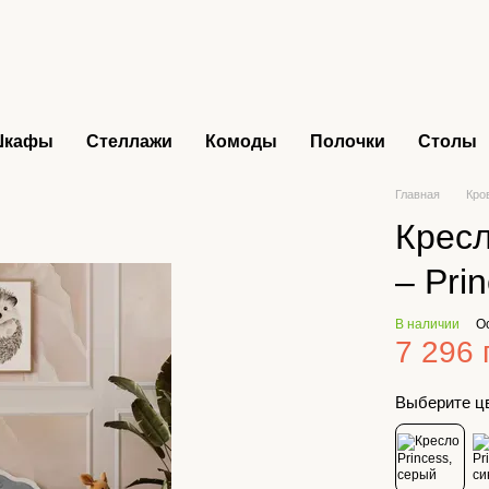
Шкафы
Стеллажи
Комоды
Полочки
Столы
Главная
Кро
Кресл
– Pri
В наличии
О
7 296 
Выберите ц