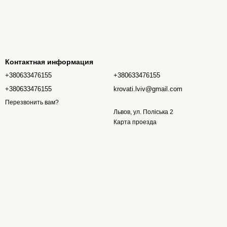
Контактная информация
+380633476155
+380633476155
+380633476155
krovati.lviv@gmail.com
Перезвонить вам?
Львов, ул. Поліська 2
Карта проезда