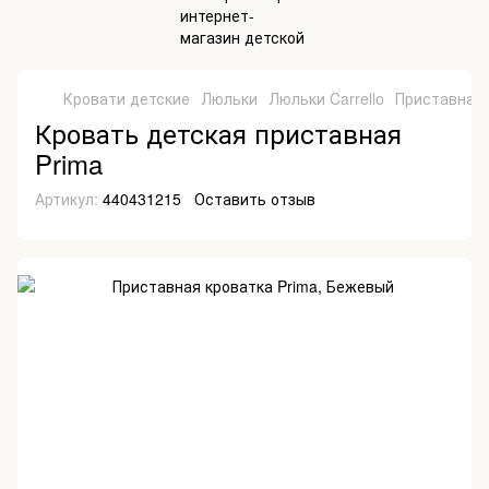
Кровати детские
Люльки
Люльки Carrello
Приставная 
Кровать детская приставная
Prima
Артикул:
440431215
Оставить отзыв