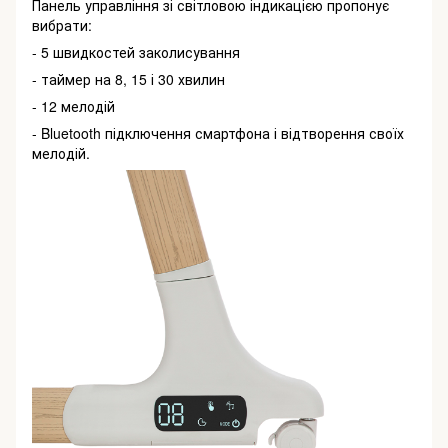
Панель управління зі світловою індикацією пропонує
вибрати:
- 5 швидкостей заколисування
- таймер на 8, 15 і 30 хвилин
- 12 мелодій
- Bluetooth підключення смартфона і відтворення своїх
мелодій.