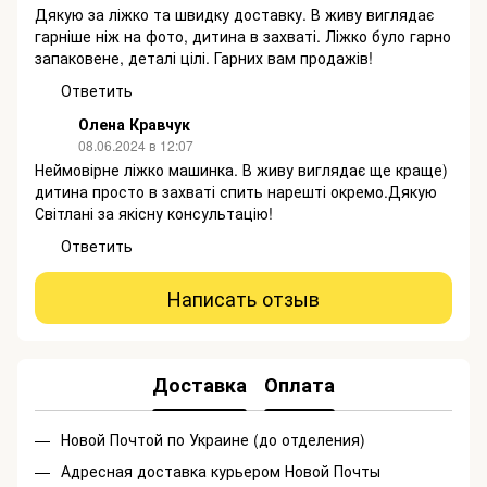
Дякую за ліжко та швидку доставку. В живу виглядає
гарніше ніж на фото, дитина в захваті. Ліжко було гарно
запаковене, деталі цілі. Гарних вам продажів!
Ответить
Олена Кравчук
08.06.2024 в 12:07
Неймовірне ліжко машинка. В живу виглядає ще краще)
дитина просто в захваті спить нарешті окремо.Дякую
Світлані за якісну консультацію!
Ответить
Написать отзыв
Доставка
Оплата
Новой Почтой по Украине (до отделения)
Адресная доставка курьером Новой Почты