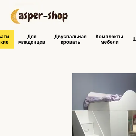
Перейти к основному контенту
вати
Для
Двуспальная
Комплекты
ские
младенцев
кровать
мебели