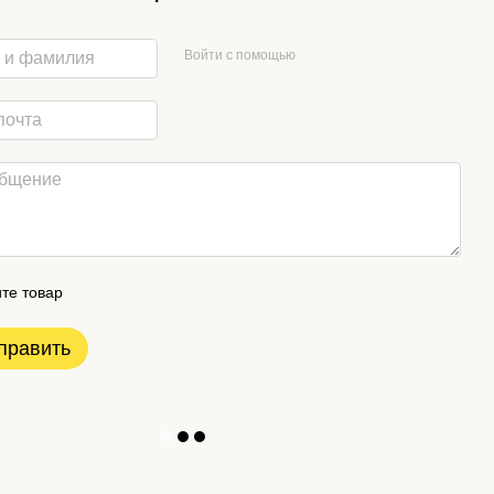
Войти с помощью
те товар
править