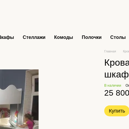
Шкафы
Стеллажи
Комоды
Полочки
Столы
Главная
Кро
Крова
шкаф
В наличии
О
25 800
Купить