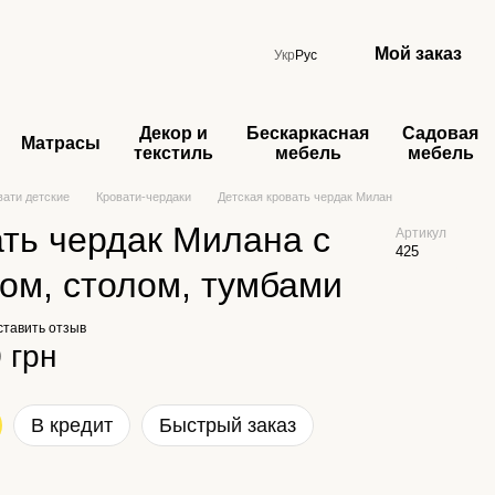
Мой заказ
Укр
Рус
Декор и
Бескаркасная
Садовая
Матрасы
текстиль
мебель
мебель
вати детские
Кровати-чердаки
Детская кровать чердак Милан
ть чердак Милана с
Артикул
425
ом, столом, тумбами
ставить отзыв
 грн
В кредит
Быстрый заказ