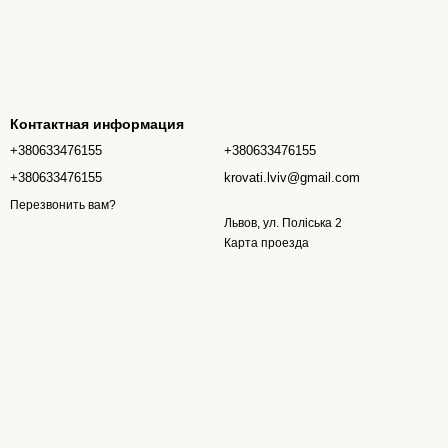
Контактная информация
+380633476155
+380633476155
+380633476155
krovati.lviv@gmail.com
Перезвонить вам?
Львов, ул. Поліська 2
Карта проезда