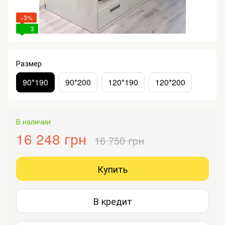
−3%
3
Размер
90*190
90*200
120*190
120*200
В наличии
16 248 грн
16 750 грн
Купить
В кредит