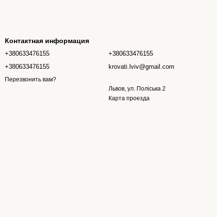
Контактная информация
+380633476155
+380633476155
+380633476155
krovati.lviv@gmail.com
Перезвонить вам?
Львов, ул. Поліська 2
Карта проезда