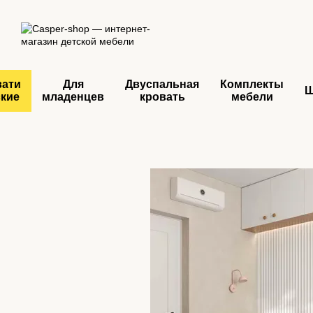
Перейти к основному контенту
вати
Для
Двуспальная
Комплекты
ские
младенцев
кровать
мебели