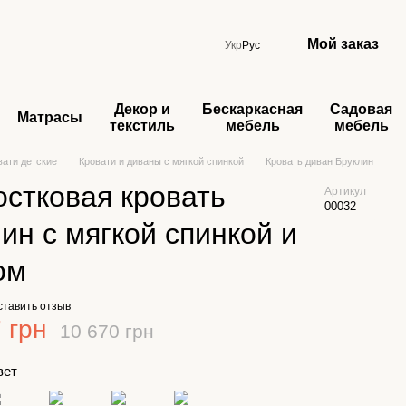
Мой заказ
Укр
Рус
Декор и
Бескаркасная
Садовая
Матрасы
текстиль
мебель
мебель
вати детские
Кровати и диваны с мягкой спинкой
Кровать диван Бруклин
стковая кровать
Артикул
00032
ин с мягкой спинкой и
ом
ставить отзыв
 грн
10 670 грн
вет