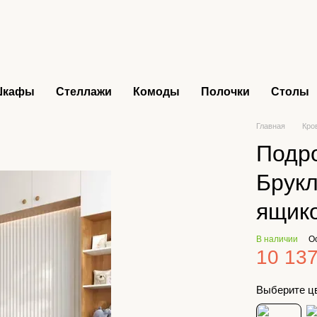
Шкафы
Стеллажи
Комоды
Полочки
Столы
Главная
Кро
Подро
Брукл
ящик
В наличии
О
10 137
Выберите ц