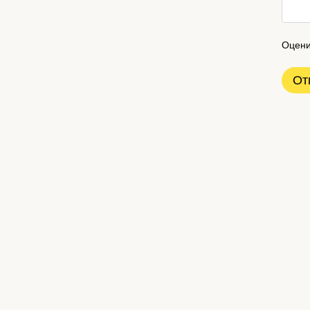
Оцени
От