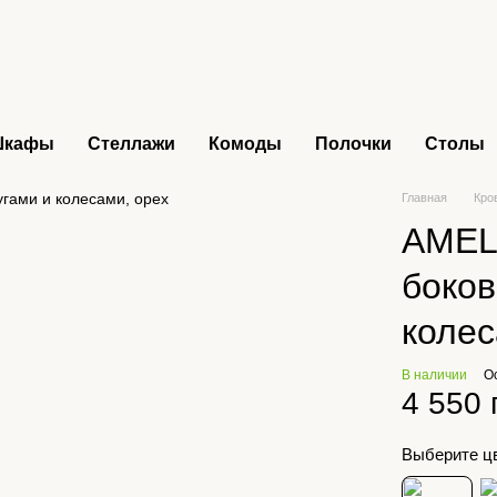
Шкафы
Стеллажи
Комоды
Полочки
Столы
Главная
Кро
AMELI
боков
коле
В наличии
О
4 550 
Выберите ц