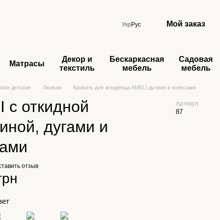
Мой заказ
Укр
Рус
Декор и
Бескаркасная
Садовая
Матрасы
текстиль
мебель
мебель
вати детские
Люльки
Кровать для младенца AMELI дугами и колесами
 с откидной
Артикул
87
иной, дугами и
сами
ставить отзыв
грн
вет