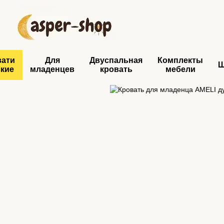
Перейти к основному контенту
вати
Для
Двуспальная
Комплекты
ские
младенцев
кровать
мебели