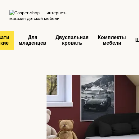
Перейти к основному контенту
вати
Для
Двуспальная
Комплекты
ские
младенцев
кровать
мебели