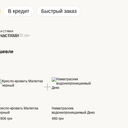
В кредит
Быстрый заказ
ЧАСТЯМИ
а по 2 635.33 грн
шевле
ресло-кровать Малютка
Наматрасник
ерный
водонепроницаемый Деко
 906 грн
480 грн