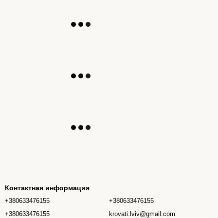
Контактная информация
+380633476155
+380633476155
+380633476155
krovati.lviv@gmail.com