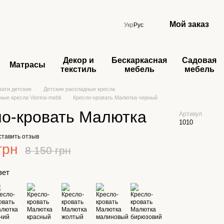
Мой заказ
Укр
Рус
Декор и
Бескаркасная
Садовая
Матрасы
текстиль
мебель
мебель
вати детские
Детские раскладные кресла
ые кресла Viorina-mebli
Кресло-кровать Малютка черный
ло-кровать Малютка
Артикул
1010
ставить отзыв
грн
8 150 грн
вет