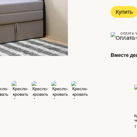
Купить
ОПЛАТА 
3 платеж
Вместе де
К
ч
7