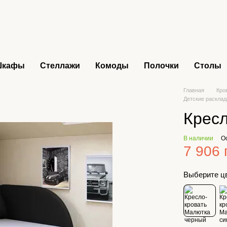
Шкафы
Стеллажи
Комоды
Полочки
Столы
Главная
Кро
Детские раскладн
Крес
В наличии
О
7 906 
Выберите ц