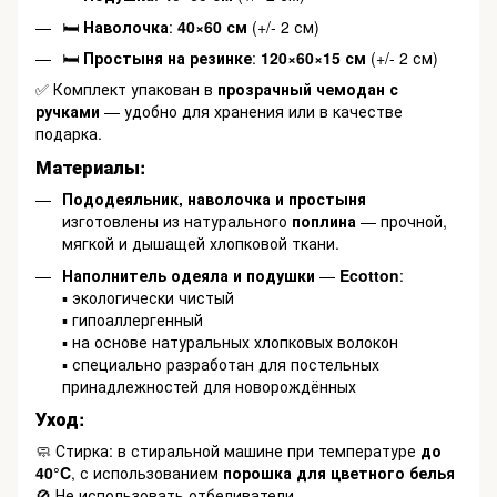
🛏
Наволочка
:
40×60 см
(+/- 2 см)
🛏
Простыня на резинке
:
120×60×15 см
(+/- 2 см)
✅ Комплект упакован в
прозрачный чемодан с
ручками
— удобно для хранения или в качестве
подарка.
Материалы:
Пододеяльник, наволочка и простыня
изготовлены из натурального
поплина
— прочной,
мягкой и дышащей хлопковой ткани.
Наполнитель одеяла и подушки
—
Ecotton
:
▪️ экологически чистый
▪️ гипоаллергенный
▪️ на основе натуральных хлопковых волокон
▪️ специально разработан для постельных
принадлежностей для новорождённых
Уход:
🧼 Стирка: в стиральной машине при температуре
до
40°C
, с использованием
порошка для цветного белья
🚫 Не использовать отбеливатели