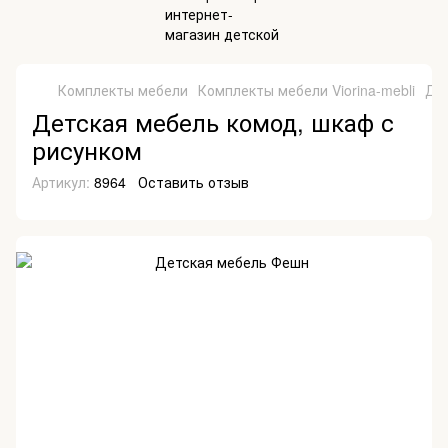
Комплекты мебели
Комплекты мебели Viorina-mebli
Де
Детская мебель комод, шкаф с
рисунком
Артикул:
8964
Оставить отзыв