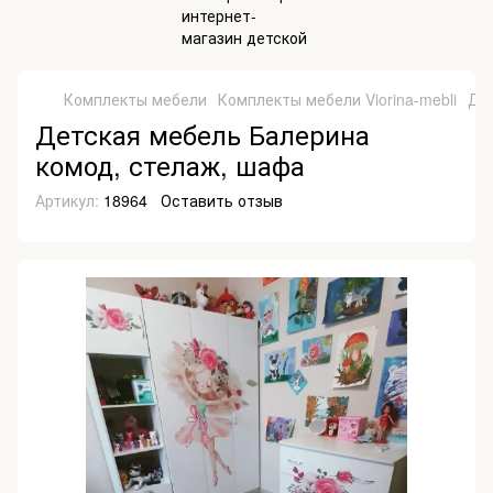
Комплекты мебели
Комплекты мебели Viorina-mebli
Де
Детская мебель Балерина
комод, стелаж, шафа
Артикул:
18964
Оставить отзыв