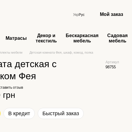
Мой заказ
Укр
Рус
Декор и
Бескаркасная
Садовая
Матрасы
текстиль
мебель
мебель
плекты мебели
Детская комната Фея, шкаф, комод, полка
та детская с
Артикул
98755
нком Фея
ставить отзыв
 грн
В кредит
Быстрый заказ