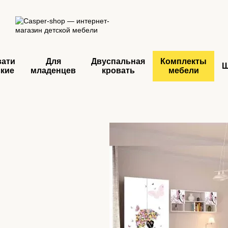
Перейти к основному контенту
вати
Для
Двуспальная
Комплекты
ские
младенцев
кровать
мебели