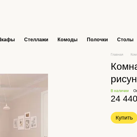
Шкафы
Стеллажи
Комоды
Полочки
Столы
Главная
Ком
Комна
рису
В наличии
О
24 440
Купить