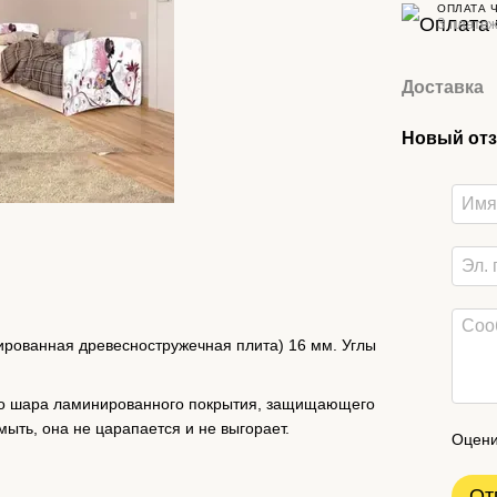
ОПЛАТА 
3 платеж
Доставка
Новый отз
ированная древесностружечная плита) 16 мм. Углы
го шара ламинированного покрытия, защищающего
ыть, она не царапается и не выгорает.
Оцени
От