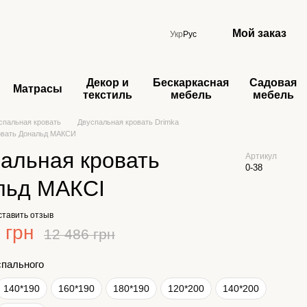
Мой заказ
Укр
Рус
Декор и
Бескаркасная
Садовая
Матрасы
текстиль
мебель
мебель
спальная кровать
Двуспальная кровать Drimka
овать Дональд МАКСИ
альная кровать
Артикул
0-38
льд МАКСІ
ставить отзыв
 грн
12 486 грн
спального
140*190
160*190
180*190
120*200
140*200