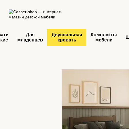
Перейти к основному контенту
вати
Для
Двуспальная
Комплекты
ские
младенцев
кровать
мебели