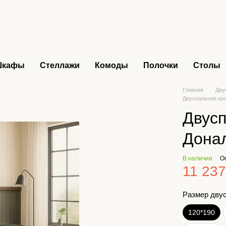
Шкафы
Стеллажи
Комоды
Полочки
Столы
Главная
Дву
Двуспальная кр
Двусп
Дона
В наличии
О
11 237
Размер дву
120*190