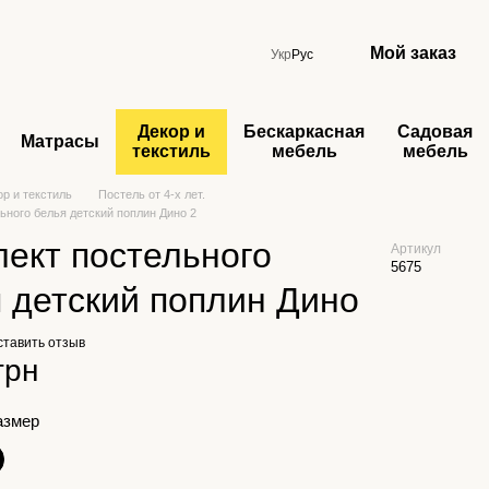
Мой заказ
Укр
Рус
Декор и
Бескаркасная
Садовая
Матрасы
текстиль
мебель
мебель
ор и текстиль
Постель от 4-х лет.
ьного белья детский поплин Дино 2
ект постельного
Артикул
5675
 детский поплин Дино
ставить отзыв
грн
азмер