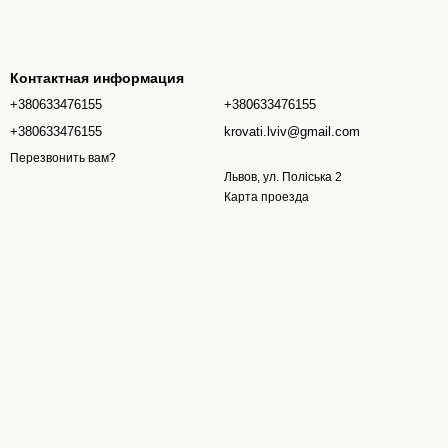
Контактная информация
+380633476155
+380633476155
+380633476155
krovati.lviv@gmail.com
Перезвонить вам?
Львов, ул. Поліська 2
Карта проезда