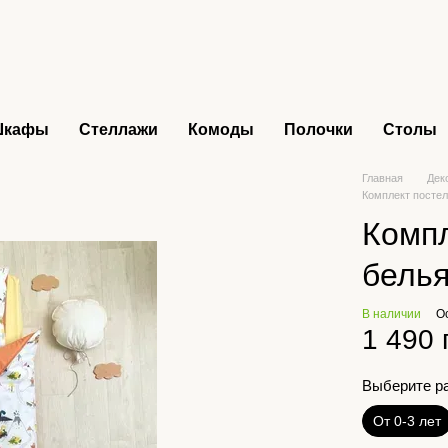
Шкафы
Стеллажи
Комоды
Полочки
Столы
Главная
Дек
Комплект постел
Компл
белья
В наличии
О
1 490 
Выберите р
От 0-3 лет