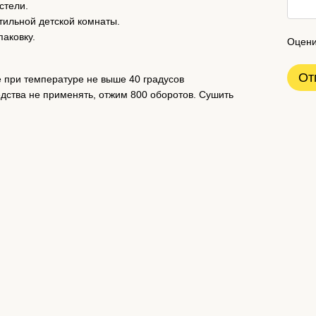
стели.
тильной детской комнаты.
аковку.
Оцени
От
 при температуре не выше 40 градусов
дства не применять, отжим 800 оборотов. Сушить