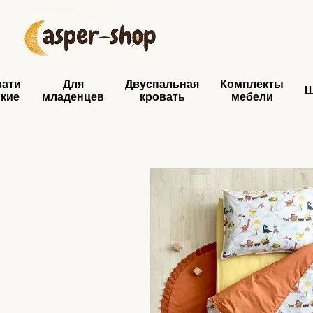
Перейти к основному контенту
вати
Для
Двуспальная
Комплекты
ские
младенцев
кровать
мебели