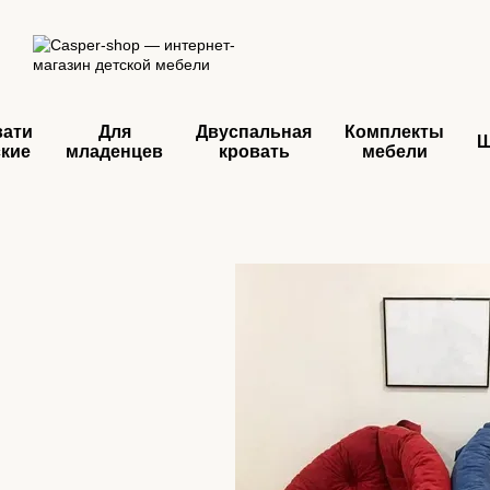
Перейти к основному контенту
вати
Для
Двуспальная
Комплекты
ские
младенцев
кровать
мебели