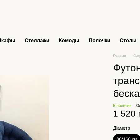
Шкафы
Стеллажи
Комоды
Полочки
Столы
Главная
Сад
Футон
тран
беск
В наличии
О
1 520 
Діаметр
80*160 см