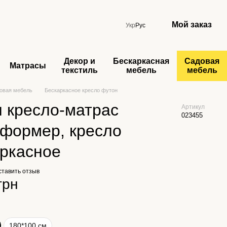
Мой заказ
Укр
Рус
Декор и
Бескаркасная
Садовая
Матрасы
текстиль
мебель
мебель
овая мебель
Бескаркасное кресло футон
 кресло-матрас
Артикул
023455
сформер, кресло
аркасное
ставить отзыв
грн
180*100 см