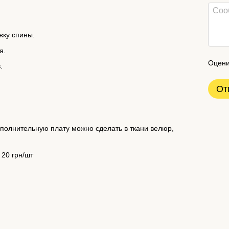
жку спины.
я.
Оцени
.
От
ополнительную плату можно сделать в ткани велюр,
 20 грн/шт