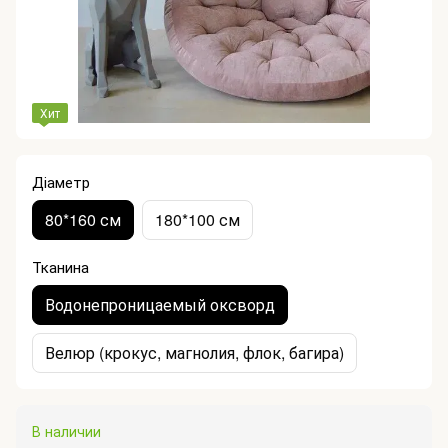
Хит
Діаметр
80*160 см
180*100 см
Тканина
Водонепроницаемый оксворд
Велюр (крокус, магнолия, флок, багира)
В наличии