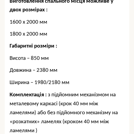
Виготовлення спального місця можливе у
двох
розмірах :
1600 х 2000 мм
1800 х 2000 мм
Габаритні розміри :
Висота –
850
мм
Довжина – 2
38
0 мм
Ширина –
1980/2180
мм
Комплектація :
з підйомним механізмом на
металевому каркасі
(крок 40 мм між
ламелями
)
або без підйомного механізму на
«
розкатних
»
ламелях
(
кроком
4
0 мм
між
ламелями
)