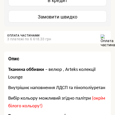
Замовити швидко
ОПЛАТА ЧАСТИНАМИ
3 платежі по 6 618.33 грн
Опис
Тканина оббивки
– велюр ,
Arteks
колекції
Lounge
Внутрішнє наповнення ЛДСП та пінополіуретан
Вибір кольору можливий згідно палітри
(окрім
білого кольору!)