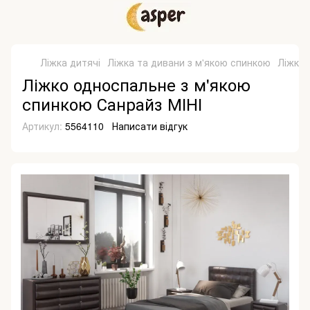
Ліжка дитячі
Ліжка та дивани з м'якою спинкою
Ліжка 
Ліжко односпальне з м'якою
спинкою Санрайз МІНІ
Артикул:
5564110
Написати відгук