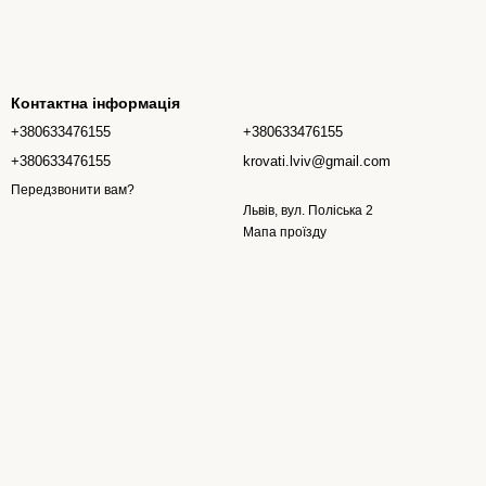
Контактна інформація
+380633476155
+380633476155
+380633476155
krovati.lviv@gmail.com
Передзвонити вам?
Львів, вул. Поліська 2
Мапа проїзду