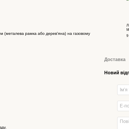
Л
М
им (металева рамка або дерев'яна) на газовому
9
Доставка
Новий від
зду.