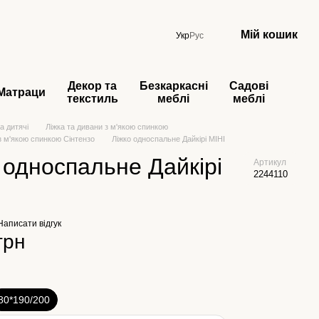
Мій кошик
Укр
Рус
Декор та
Безкаркасні
Садові
Матраци
текстиль
меблі
меблі
а дитячі
Ліжка та дивани з м'якою спинкою
з м'якою спинкою Сінтензо
Ліжко односпальне Дайкірі МІНІ
 односпальне Дайкірі
Артикул
2244110
Написати відгук
грн
80*190/200