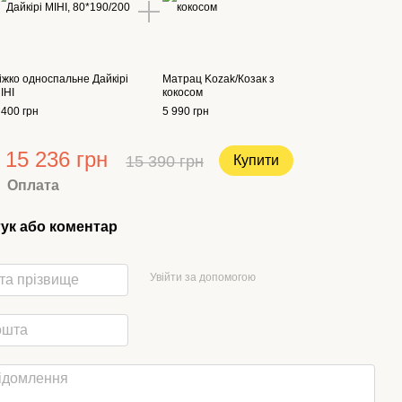
іжко односпальне Дайкірі
Матрац Kozak/Козак з
ІНІ
кокосом
 400 грн
5 990 грн
15 236 грн
15 390 грн
Купити
Оплата
гук або коментар
Увійти за допомогою