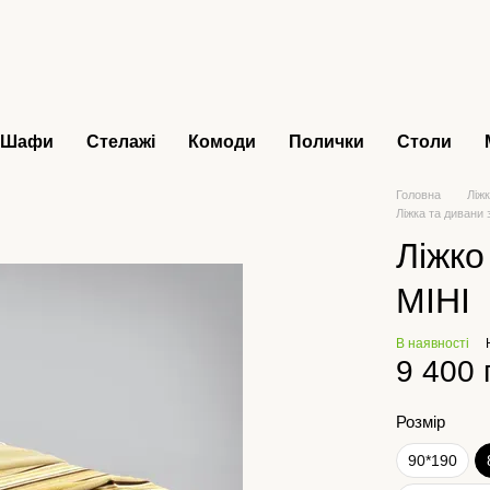
Шафи
Стелажі
Комоди
Полички
Столи
Головна
Ліжк
Ліжка та дивани 
Ліжко
МІНІ
В наявності
9 400 
Розмір
90*190