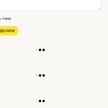
ь товар
діслати