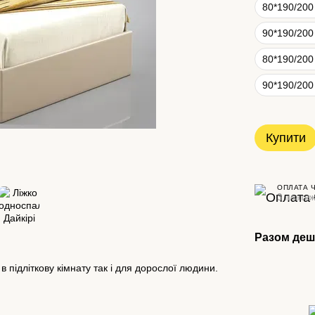
80*190/200
90*190/200
80*190/200
90*190/200
Купити
ОПЛАТА 
3 платеж
Разом де
 підліткову кімнату так і для дорослої людини.