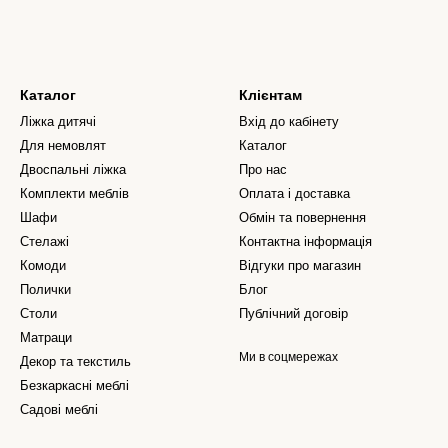
Каталог
Клієнтам
Ліжка дитячі
Вхід до кабінету
Для немовлят
Каталог
Двоспальні ліжка
Про нас
Комплекти меблів
Оплата і доставка
Шафи
Обмін та повернення
Стелажі
Контактна інформація
Комоди
Відгуки про магазин
Полички
Блог
Столи
Публічний договір
Матраци
Ми в соцмережах
Декор та текстиль
Безкаркасні меблі
Садові меблі