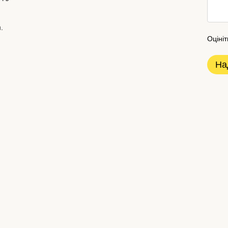
.
Оцініт
На