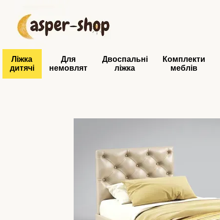
Перейти до основного контенту
Ліжка
Для
Двоспальні
Комплекти
дитячі
немовлят
ліжка
меблів