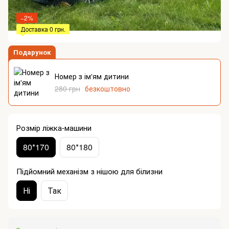
−2%
Доставка 0 грн.
Подарунок
Номер з ім'ям дитини
280 грн
безкоштовно
Розмір ліжка-машини
80*170
80*180
Підйомний механізм з нішою для білизни
Ні
Так