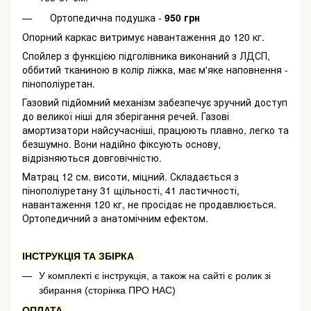
Ортопедична подушка -
950 грн
Опорний каркас витримує навантаження до 120 кг.
Спойлер з функцією підголівника виконаний з ЛДСП,
оббитий тканиною в колір ліжка, має м'яке наповнення -
пінополіуретан.
Газовий підйомний механізм забезпечує зручний доступ
до великої ніші для зберігання речей. Газові
амортизатори найсучасніші, працюють плавно, легко та
безшумно. Вони надійно фіксують основу,
відрізняються довговічністю.
Матрац 12 см. висоти, міцний. Складається з
пінополіуретану 31 щільності, 41 ластичності,
навантаження 120 кг, не просідає не продавлюється.
Ортопедичний з анатомічним ефектом.
ІНСТРУКЦІЯ ТА ЗБІРКА
У комплекті є інструкція, а також на сайті є ролик зі
збирання (сторінка ПРО НАС)
ОПЛАТА