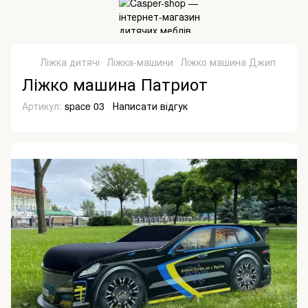
Ліжка дитячі
Ліжка-машини
Ліжко машина Джип
Ліжко машина Патриот
Артикул:
space 03
Написати відгук