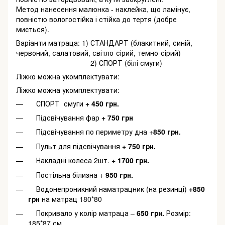
Метод нанесення малюнка - наклейка, що ламінує,
повністю вологостійка і стійка до тертя (добре
миється).
Варіанти матраца: 1) СТАНДАРТ (блакитний, синій,
червоний, салатовий, світло-сірий, темно-сірий)
2) СПОРТ (білі смуги)
Ліжко можна укомплектувати:
Ліжко можна укомплектувати:
СПОРТ смуги
+ 450 грн.
Підсвічування фар
+ 750 грн
Підсвічування по периметру дна +
850 грн.
Пульт для підсвічування
+ 750 грн.
Накладні колеса 2шт.
+ 1700 грн.
Постільна білизна +
950 грн.
Водонепроникний наматрацник (на резинці)
+850
грн
на матрац 180*80
Покривало у колір матраца –
650 грн.
Розмір:
185*87 см.