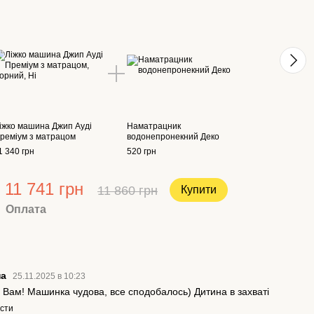
іжко машина Джип Ауді
Наматрацник
реміум з матрацом
водонепронекний Деко
1 340 грн
520 грн
11 741 грн
11 860 грн
Купити
Оплата
на
25.11.2025 в 10:23
 Вам! Машинка чудова, все сподобалось) Дитина в захваті
істи