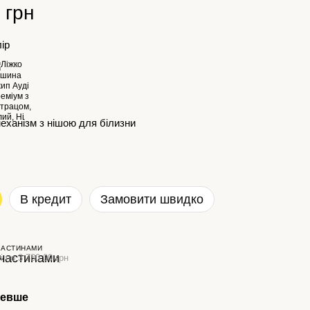
 грн
лір
еханізм з нішою для білизни
В кредит
Замовити швидко
ЧАСТИНАМИ
і по 3 780.00 грн
шевше
Раз