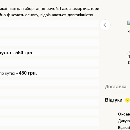
кої ніші для зберігання речей. Газові амортизатори
но фіксують основу, відрізняються довговічністю.
Л
ульт - 550 грн.
П
1
- 450 грн.
по кутах
Доставка
Відгуки
2
Окса
Дякую
Відпов