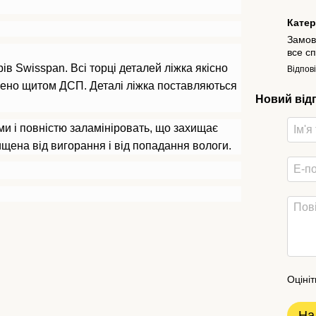
Кате
Замов
все с
ів Swisspan. Всі торці деталей ліжка якісно
Відпов
ено щитом ДСП. Деталі ліжка поставляються
Новий від
и і повністю заламініровать, що захищає
щена від вигорання і від попадання вологи.
Оцініт
На