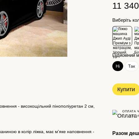
11 340
Виберіть ко
Підйомний м
Ні
Так
Купити
овнення - високощільний пінополіуретан 2 см,
ОПЛАТА 
3 платеж
аниною в колір ліжка, має м'яке наповнення -
Разом де