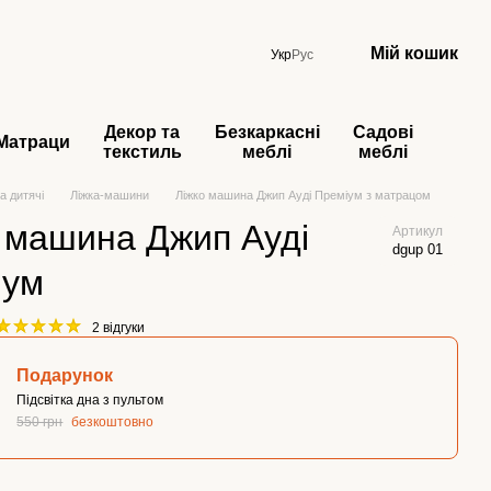
Мій кошик
Укр
Рус
Декор та
Безкаркасні
Садові
Матраци
текстиль
меблі
меблі
а дитячі
Ліжка-машини
Ліжко машина Джип Ауді Преміум з матрацом
 машина Джип Ауді
Артикул
dgup 01
іум
2 відгуки
Подарунок
Підсвітка дна з пультом
550 грн
безкоштовно