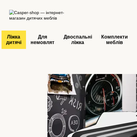
Перейти до основного контенту
Ліжка
Для
Двоспальні
Комплекти
дитячі
немовлят
ліжка
меблів