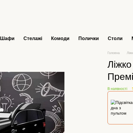
Шафи
Стелажі
Комоди
Полички
Столи
Головна
Ліжк
Ліжко
Прем
В наявності