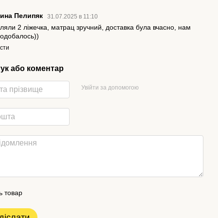
рина Пелипяк
31.07.2025 в 11:10
ляли 2 ліжечка, матрац зручний, доставка була вчасно, нам
подобалось))
істи
гук або коментар
Увійти за допомогою
ь товар
діслати