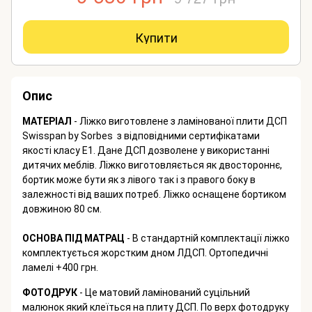
Купити
Опис
МАТЕРІАЛ
- Ліжко виготовлене з ламінованої плити ДСП
Swisspan by Sorbes з відповідними сертифікатами
якості класу Е1. Дане ДСП дозволене у використанні
дитячих меблів.
Ліжко виготовляється як двостороннє,
бортик може бути як з лівого так і з правого боку в
залежності від ваших потреб. Ліжко оснащене бортиком
довжиною 80 см.
ОСНОВА ПІД МАТРАЦ
- В стандартній комплектації ліжко
комплектується жорстким дном ЛДСП. Ортопедичні
ламелі +400 грн.
ФОТОДРУК
- Це матовий ламінований суцільний
малюнок який клеїться на плиту ДСП. По верх фотодруку