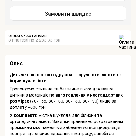
Замовити швидко
ОПЛАТА ЧАСТИНАМИ
3 платежі по 2 283.33 грн
Опис
Дитяче ліжко з фотодруком — зручність, якість та
індивідуальність
Пропонуємо стильне та безпечне ліжко для вашої
дитини з можливістю
виготовлення у нестандартних
розмірах
(70×155, 80×160, 80×180, 80×190) лише за
доплату +600 грн.
У комплекті
: містка шухляда для білизни та
ортопедичні ламелі. Завдяки правильно розрахованим
проміжкам між ламелями забезпечується циркуляція
повітря, що сприяє «диханню» матрацу, запобігає