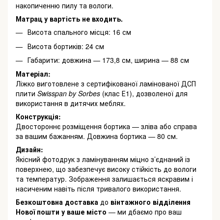
накопиченню пилу та вологи.
Матрац у вартість не входить.
Висота спального місця: 16 см
Висота бортиків: 24 см
Габарити: довжина — 173,8 см, ширина — 88 см
Матеріал:
Ліжко виготовлене з сертифікованої ламінованої ДСП
плити
Swisspan by Sorbes
(клас Е1), дозволеної для
використання в дитячих меблях.
Конструкція:
Двостороннє розміщення бортика — зліва або справа
за вашим бажанням. Довжина бортика — 80 см.
Дизайн:
Якісний фотодрук з ламінуванням міцно з’єднаний із
поверхнею, що забезпечує високу стійкість до вологи
та температур. Зображення залишається яскравим і
насиченим навіть після тривалого використання.
Безкоштовна доставка
до
вінтажного відділення
Нової пошти у ваше місто
— ми дбаємо про ваш