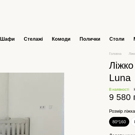
Шафи
Стелажі
Комоди
Полички
Столи
Головна
Ліжк
Ліжко
Luna
В наявності
9 580 
Розмір ліжк
80*160