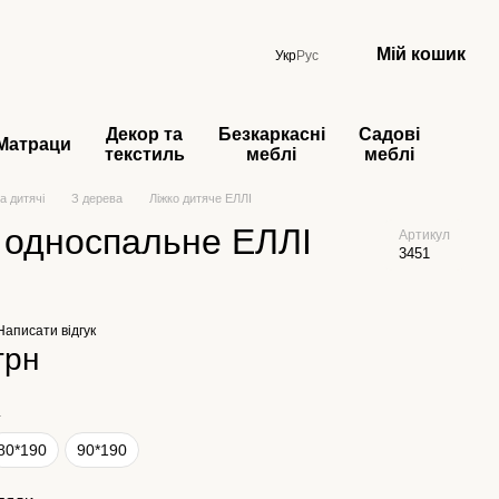
Мій кошик
Укр
Рус
Декор та
Безкаркасні
Садові
Матраци
текстиль
меблі
меблі
а дитячі
З дерева
Ліжко дитяче ЕЛЛІ
 односпальне ЕЛЛІ
Артикул
3451
Написати відгук
грн
а
80*190
90*190