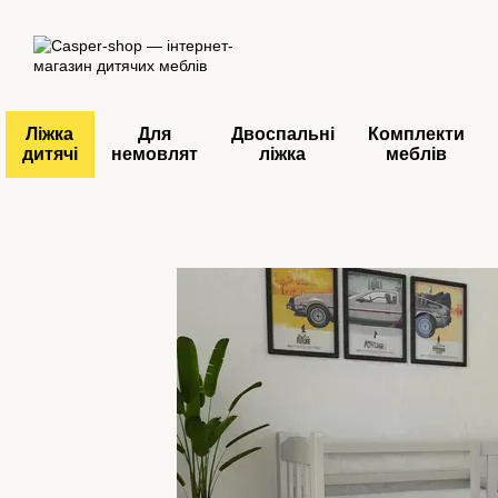
Перейти до основного контенту
Ліжка
Для
Двоспальні
Комплекти
дитячі
немовлят
ліжка
меблів