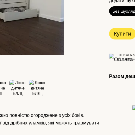
Додати шух
Без шухля
Купити
ОПЛАТА 
3 платеж
Разом де
жко повністю огороджене з усіх боків.
 від дрібних уламків, які можуть травмувати