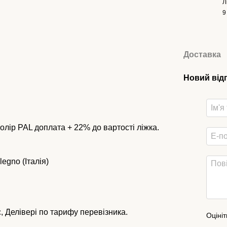
Л
9
Доставка
Новий від
колір PAL доплата + 22% до вартості ліжка.
egno (Iталія)
 Делівері по тарифу перевізника.
Оцініт