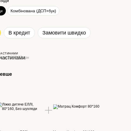
ляди
ди
Комбінована (ДСП+бук)
В кредит
Замовити швидко
ЧАСТИНАМИ
і по 3 193.33 грн
шевше