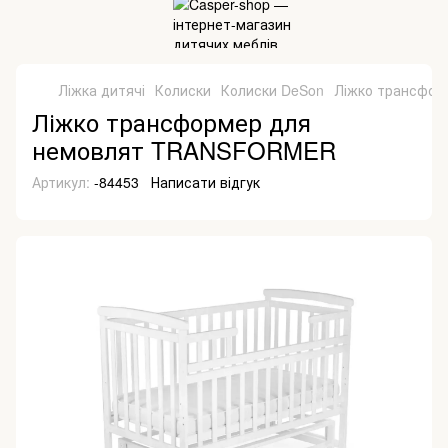
Ліжка дитячі
Колиски
Колиски DeSon
Ліжко трансфо
Ліжко трансформер для
немовлят TRANSFORMER
Артикул:
-84453
Написати відгук