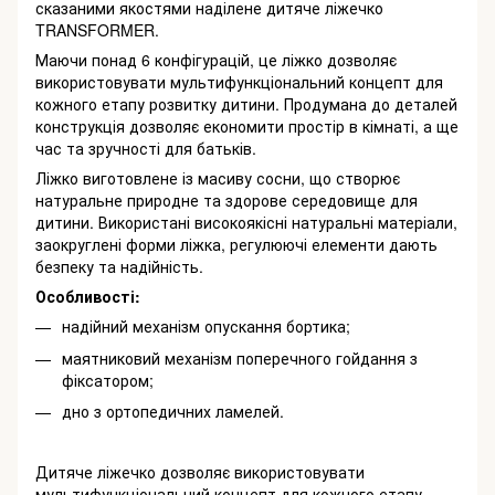
сказаними якостями наділене дитяче ліжечко
TRANSFORMER.
Маючи понад 6 конфігурацій, це ліжко дозволяє
використовувати мультифункціональний концепт для
кожного етапу розвитку дитини. Продумана до деталей
конструкція дозволяє економити простір в кімнаті, а ще
час та зручності для батьків.
Ліжко виготовлене із масиву сосни, що створює
натуральне природне та здорове середовище для
дитини. Використані високоякісні натуральні матеріали,
заокруглені форми ліжка, регулюючі елементи дають
безпеку та надійність.
Особливості:
надійний механізм опускання бортика;
маятниковий механізм поперечного гойдання з
фіксатором;
дно з ортопедичних ламелей.
Дитяче ліжечко дозволяє використовувати
мультифункціональний концепт для кожного етапу