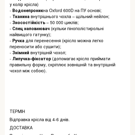
у колір крісла)
-
Водонепроник
на Oxford 600D на ПУ основі;
-
Тканина
внутрішнього чохла – щільний нейлон;
-
Зносостійкість
– 50 000 циклів;
-
Спец
наповнювач
(кульки пінополістирольні
найвищого гатунку);
-
Ручка
для перенесення (крісло можна легко
переносити або сушити);
-
Знімний
внутрішній чохол;
-
Липучка-фіксатор
(допомагає крісло приймати
правильну форму, скріплює зовнішній та внутрішній
чохол між собою).
ТЕРМІН
Відправка крісла від 4-6 днів.
ДОСТАВКА