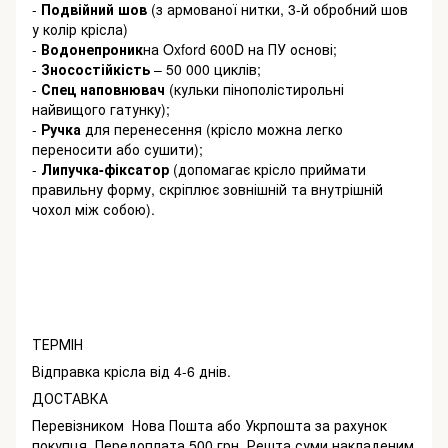
-
Подвійний шов
(з армованої нитки, 3-й обробний шов
у колір крісла)
-
Водонепроник
на Oxford 600D на ПУ основі;
-
Зносостійкість
– 50 000 циклів;
-
Спец
наповнювач
(кульки пінополістирольні
найвищого гатунку);
-
Ручка
для перенесення (крісло можна легко
переносити або сушити);
-
Липучка-фіксатор
(допомагає крісло приймати
правильну форму, скріплює зовнішній та внутрішній
чохол між собою).
ТЕРМІН
Відправка крісла від 4-6 днів.
ДОСТАВКА
Перевізником Нова Пошта або Укрпошта за рахунок
покупця. Передоплата 500 грн. Решта суми накладеним