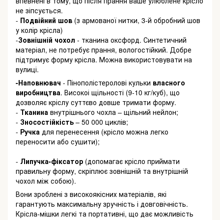
впевнені в тому, що після прання ваше улюблене крісло
не зіпсується.
-
Подвійний шов
(з армованої нитки, 3-й обробний шов
у колір крісла)
-
Зовнішній чохол
- тканина оксфорд. Синтетичний
матеріал, не потребує прання, вологостійкий. Добре
підтримує форму крісла. Можна використовувати на
вулиці.
-Наповнювач
- Пінополістеролові кульки
власного
виробництва
. Високоі щільності (9-10 кг/куб), що
дозволяє кріслу суттєво довше тримати форму.
-
Тканина
внутрішнього чохла – щільний нейлон;
-
Зносостійкість
– 50 000 циклів;
-
Ручка
для перенесення (крісло можна легко
переносити або сушити);
-
Липучка-фіксатор
(допомагає крісло приймати
правильну форму, скріплює зовнішній та внутрішній
чохол між собою).
Вони зроблені з високоякісних матеріалів, які
гарантують максимальну зручність і довговічність.
Крісла-мішки легкі та портативні, що дає можливість