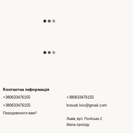
Контактна інформація
+380633476155
+380633476155
+380633476155
krovati.lviv@gmail.com
Передзвонити вам?
Львів, вул. Поліська 2
Мапа проїзду