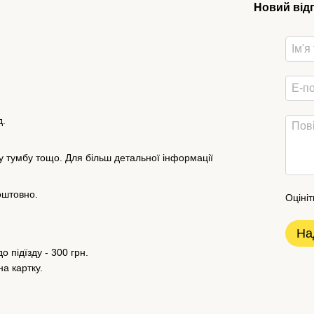
Новий від
д.
у тумбу тощо. Для більш детальної інформації
оштовно.
Оцініт
На
о підїзду - 300 грн.
а картку.