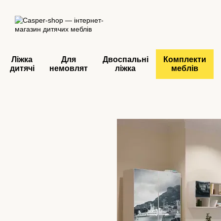
Перейти до основного контенту
Ліжка
Для
Двоспальні
Комплекти
дитячі
немовлят
ліжка
меблів