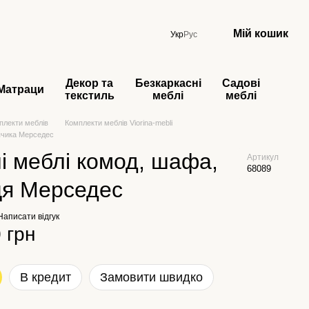
Мій кошик
Укр
Рус
Декор та
Безкаркасні
Садові
Матраци
текстиль
меблі
меблі
плекти меблів
Комплекти меблів Viorina-mebli
пчика Мерседес
і меблі комод, шафа,
Артикул
68089
ця Мерседес
Написати відгук
 грн
В кредит
Замовити швидко