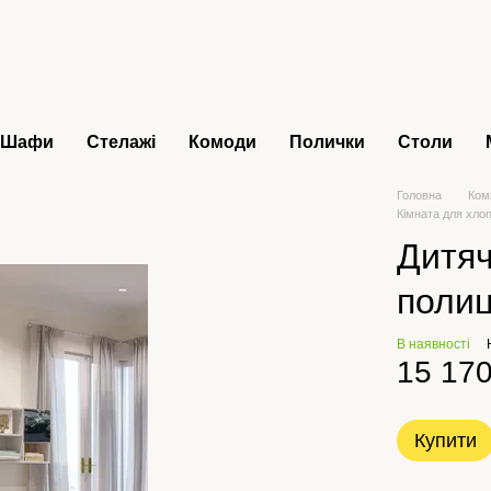
Шафи
Стелажі
Комоди
Полички
Столи
Головна
Ком
Кімната для хло
Дитяч
поли
В наявності
15 170
Купити