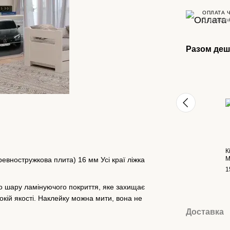
ОПЛАТА 
3 платеж
Разом де
К
М
евностружкова плита) 16 мм Усі краї ліжка
1
го шару ламінуючого покриття, яке захищає
окій якості. Наклейку можна мити, вона не
Доставка