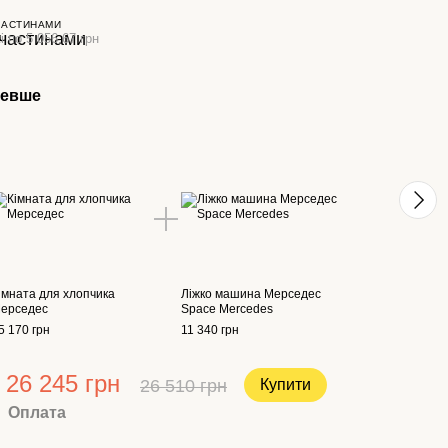
ЧАСТИНАМИ
і по 5 056.67 грн
шевше
Раз
імната для хлопчика
Ліжко машина Мерседес
ерседес
Space Mercedes
5 170 грн
11 340 грн
26 245 грн
26 510 грн
Купити
Оплата