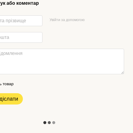
гук або коментар
Увійти за допомогою
ь товар
діслати