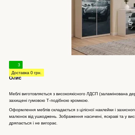
3
Доставка 0 грн.
Опис
Меблі виготовляється з високоякісного ЛДСП (заламінована дер
захищені гумовою Т-подібною кромкою.
Оформлення меблів складається з цілісної наклейки і захисно
малюнок від ушкоджень. Зображення насичені, яскраві та у вис
дряпається і не вигорає.