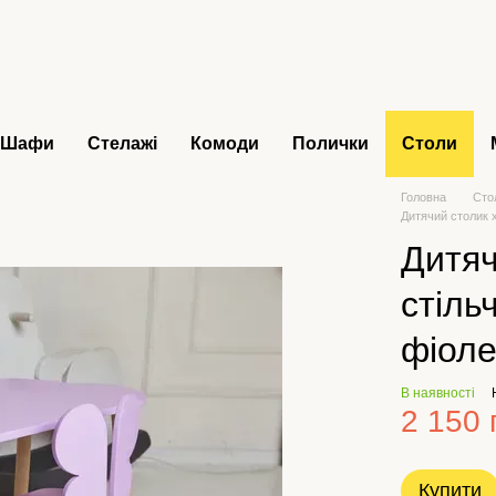
Шафи
Стелажі
Комоди
Полички
Столи
Головна
Сто
Дитячий столик 
Дитяч
стіль
фіол
В наявності
2 150 
Купити