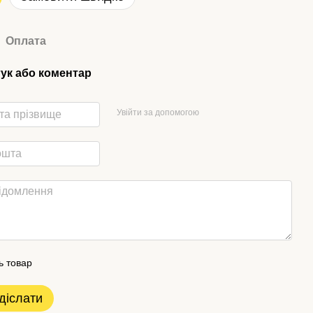
Оплата
гук або коментар
Увійти за допомогою
ь товар
діслати