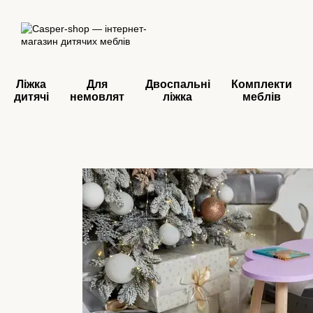
Перейти до основного контенту
Ліжка
Для
Двоспальні
Комплекти
дитячі
немовлят
ліжка
меблів