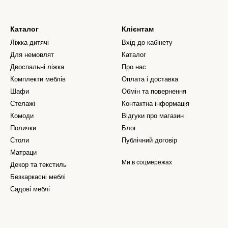
Каталог
Клієнтам
Ліжка дитячі
Вхід до кабінету
Для немовлят
Каталог
Двоспальні ліжка
Про нас
Комплекти меблів
Оплата і доставка
Шафи
Обмін та повернення
Стелажі
Контактна інформація
Комоди
Відгуки про магазин
Полички
Блог
Столи
Публічний договір
Матраци
Ми в соцмережах
Декор та текстиль
Безкаркасні меблі
Садові меблі