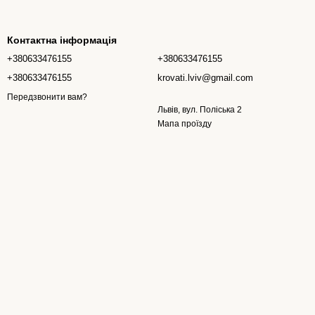
Контактна інформація
+380633476155
+380633476155
+380633476155
krovati.lviv@gmail.com
Передзвонити вам?
Львів, вул. Поліська 2
Мапа проїзду