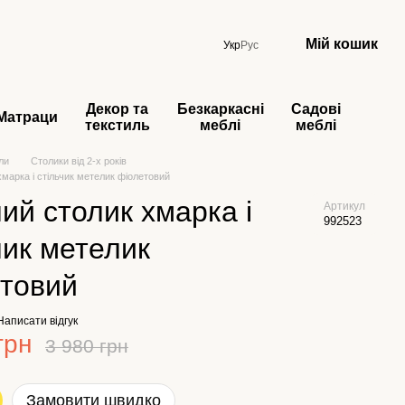
Мій кошик
Укр
Рус
Декор та
Безкаркасні
Садові
Матраци
текстиль
меблі
меблі
ли
Столики від 2-х років
хмарка і стільчик метелик фіолетовий
ий столик хмарка і
Артикул
992523
чик метелик
етовий
Написати відгук
грн
3 980 грн
Замовити швидко