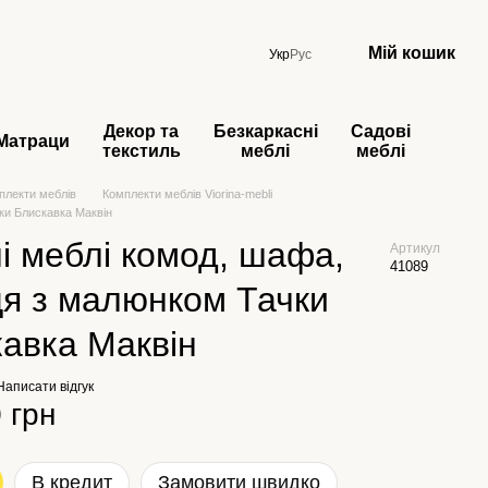
Мій кошик
Укр
Рус
Декор та
Безкаркасні
Садові
Матраци
текстиль
меблі
меблі
плекти меблів
Комплекти меблів Viorina-mebli
чки Блискавка Маквін
і меблі комод, шафа,
Артикул
41089
я з малюнком Тачки
авка Маквін
Написати відгук
 грн
В кредит
Замовити швидко