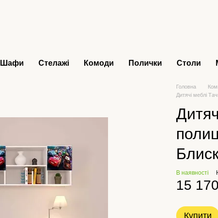
Шафи
Стелажі
Комоди
Полички
Столи
Головна
Ком
Дитячі меблі Та
Дитяч
полиц
Блиск
В наявності
15 170
Купити