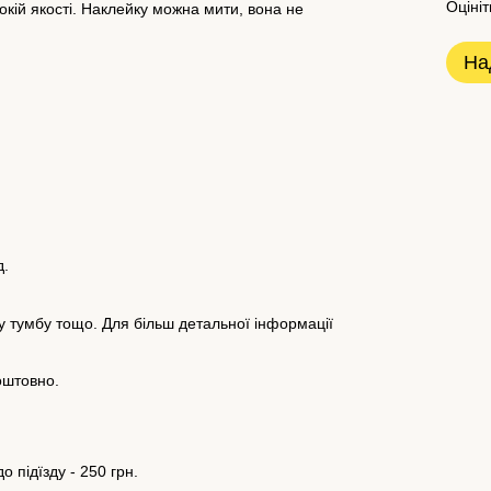
Оцініт
окій якості. Наклейку можна мити, вона не
На
д.
у тумбу тощо. Для більш детальної інформації
оштовно.
о підїзду - 250 грн.