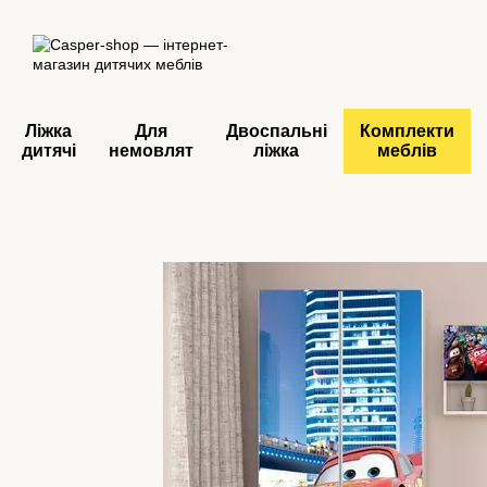
Перейти до основного контенту
Ліжка
Для
Двоспальні
Комплекти
дитячі
немовлят
ліжка
меблів