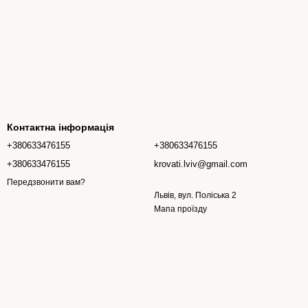
Контактна інформація
+380633476155
+380633476155
+380633476155
krovati.lviv@gmail.com
Передзвонити вам?
Львів, вул. Поліська 2
Мапа проїзду