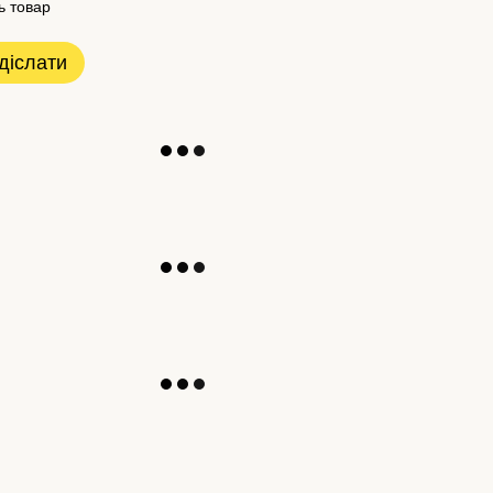
ь товар
діслати