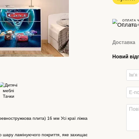
ОПЛАТА 
3 платеж
Доставка
Новий від
евностружкова плита) 16 мм Усі краї ліжка
го шару ламінуючого покриття, яке захищає