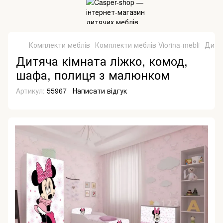
Комплекти меблів
Комплекти меблів Viorina-mebli
Дитя
Дитяча кімната ліжко, комод,
шафа, полиця з малюнком
Артикул:
55967
Написати відгук