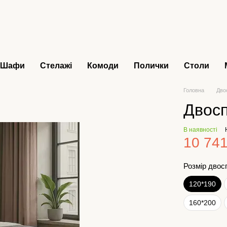
Шафи
Стелажі
Комоди
Полички
Столи
Головна
Дво
Двосп
В наявності
10 741
Розмір двос
120*190
160*200