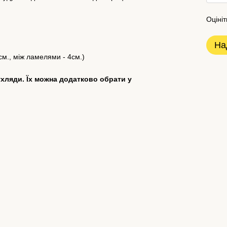
Оцініт
На
см., між ламелями - 4см.)
ухляди. Їх можна додатково обрати у