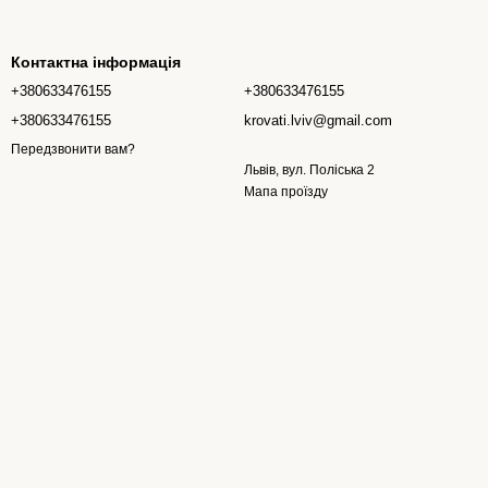
Контактна інформація
+380633476155
+380633476155
+380633476155
krovati.lviv@gmail.com
Передзвонити вам?
Львів, вул. Поліська 2
Мапа проїзду