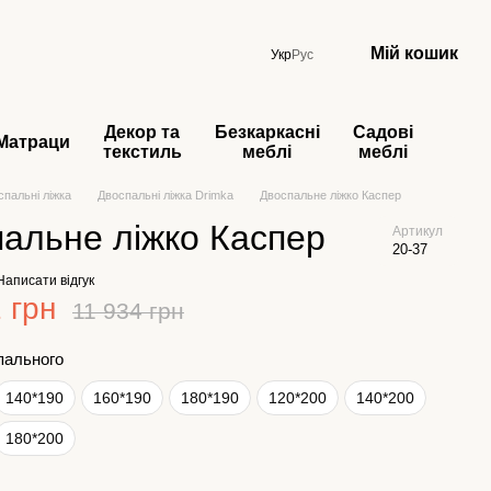
Мій кошик
Укр
Рус
Декор та
Безкаркасні
Садові
Матраци
текстиль
меблі
меблі
спальні ліжка
Двоспальні ліжка Drimka
Двоспальне ліжко Каспер
альне ліжко Каспер
Артикул
20-37
Написати відгук
 грн
11 934 грн
пального
140*190
160*190
180*190
120*200
140*200
180*200