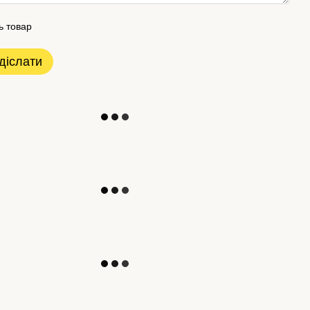
ь товар
діслати