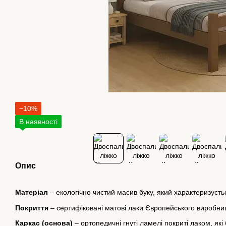
−10%
В наявності
Опис
Матеріал
– екологічно чистий масив буку, який характеризуєтьс
Покриття
– сертифіковані матові лаки Європейського виробниц
Каркас (основа)
– ортопедичні гнуті ламелі покриті лаком, як