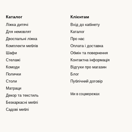
Каталог
Клієнтам
Ліжка дитячі
Вхід до кабінету
Для немовлят
Каталог
Двоспальні ліжка
Про нас
Комплекти меблів
Оплата і доставка
Шафи
Обмін та повернення
Стелажі
Контактна інформація
Комоди
Відгуки про магазин
Полички
Блог
Столи
Публічний договір
Матраци
Ми в соцмережах
Декор та текстиль
Безкаркасні меблі
Садові меблі