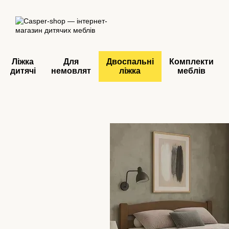
Перейти до основного контенту
Ліжка
Для
Двоспальні
Комплекти
дитячі
немовлят
ліжка
меблів